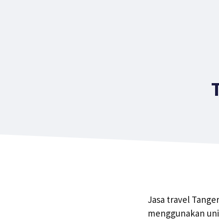
Jasa travel Tange
menggunakan unit 