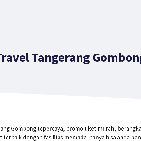
Travel Tangerang Gombon
rang Gombong tepercaya, promo tiket murah, berangkat
terbaik dengan fasilitas memadai hanya bisa anda pero