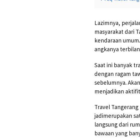
Lazimnya, perjala
masyarakat dari 
kendaraan umum. 
angkanya terbilang
Saat ini banyak 
dengan ragam tawa
sebelumnya. Akan 
menjadikan aktif
Travel Tangerang 
jadimerupakan sat
langsung dari ruma
bawaan yang bany