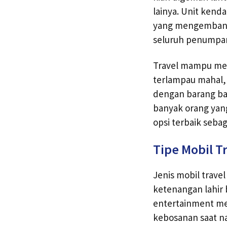
lainya. Unit kend
yang mengemban t
seluruh penumpa
Travel mampu memb
terlampau mahal, 
dengan barang baw
banyak orang yang
opsi terbaik seba
Tipe Mobil T
Jenis mobil trave
ketenangan lahir 
entertainment men
kebosanan saat na