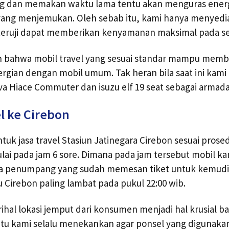
ng dan memakan waktu lama tentu akan menguras energ
 yang menjemukan. Oleh sebab itu, kami hanya menyedia
h teruji dapat memberikan kenyamanan maksimal pada 
bahwa mobil travel yang sesuai standar mampu memb
pergian dengan mobil umum. Tak heran bila saat ini kami
va Hiace Commuter dan isuzu elf 19 seat sebagai armada
l ke Cirebon
ntuk jasa travel Stasiun Jatinegara Cirebon sesuai prose
lai pada jam 6 sore. Dimana pada jam tersebut mobil k
 penumpang yang sudah memesan tiket untuk kemudi
 Cirebon paling lambat pada pukul 22:00 wib.
erihal lokasi jemput dari konsumen menjadi hal krusial 
itu kami selalu menekankan agar ponsel yang digunakan