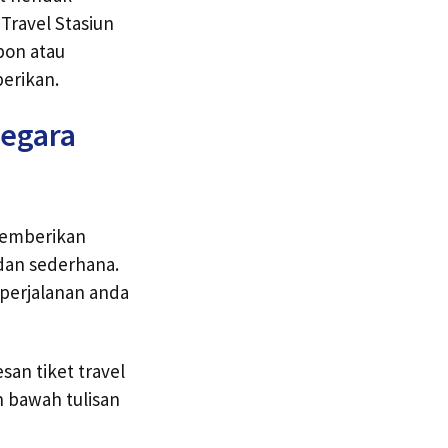
 Travel Stasiun
pon atau
erikan.
negara
memberikan
 dan sederhana.
 perjalanan anda
an tiket travel
 bawah tulisan