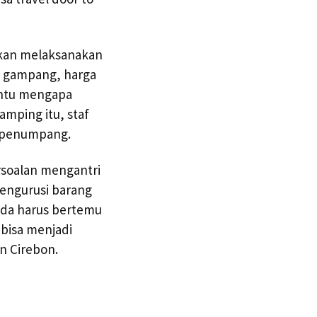
 akan melaksanakan
g gampang, harga
entu mengapa
mping itu, staf
n penumpang.
rsoalan mengantri
mengurusi barang
anda harus bertemu
bisa menjadi
an Cirebon.