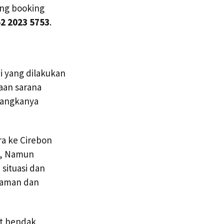
ang booking
2 2023 5753
.
i yang dilakukan
aan sarana
 angkanya
ra ke Cirebon
ui, Namun
situasi dan
a aman dan
at hendak