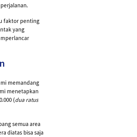
perjalanan.
u faktor penting
ontak yang
memperlancar
on
 kami memandang
kami menetapkan
0.000 (
dua ratus
mpang semua area
a diatas bisa saja