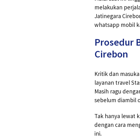
melakukan perjala
Jatinegara Cirebo
whatsapp mobil k
Prosedur B
Cirebon
Kritik dan masuk
layanan travel St
Masih ragu dengan
sebelum diambil o
Tak hanya lewat k
dengan cara meng
ini.