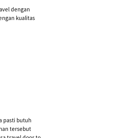
ravel dengan
engan kualitas
 pasti butuh
nan tersebut
 travel door to