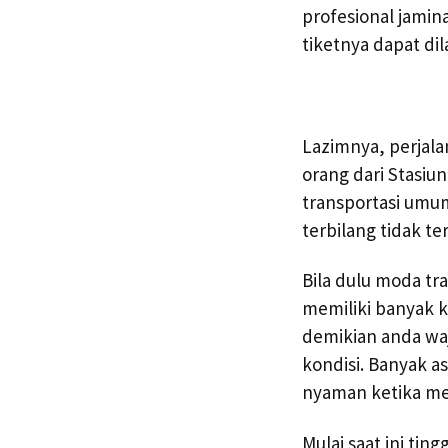
profesional jamin
tiketnya dapat d
Lazimnya, perjala
orang dari Stasiu
transportasi umu
terbilang tidak te
Bila dulu moda tr
memiliki banyak ke
demikian anda waj
kondisi. Banyak 
nyaman ketika me
Mulai saat ini tin