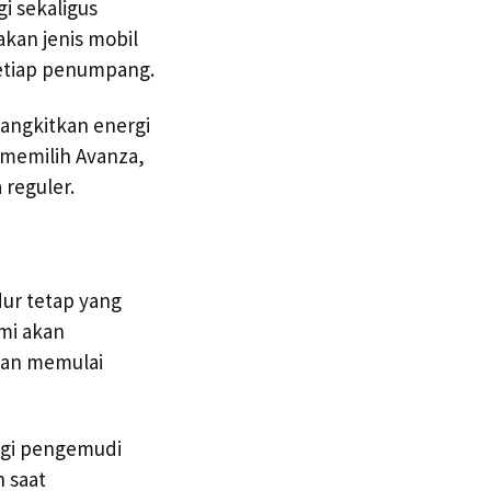
i sekaligus
kan jenis mobil
setiap penumpang.
angkitkan energi
 memilih Avanza,
 reguler.
dur tetap yang
ami akan
an memulai
bagi pengemudi
 saat