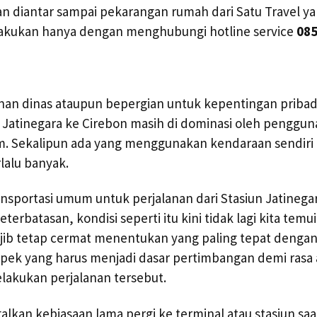
an diantar sampai pekarangan rumah dari Satu Travel y
ilakukan hanya dengan menghubungi hotline service
085
nan dinas ataupun bepergian untuk kepentingan pribad
n Jatinegara ke Cirebon masih di dominasi oleh penggun
m. Sekalipun ada yang menggunakan kendaraan sendiri
rlalu banyak.
ansportasi umum untuk perjalanan dari Stasiun Jatinega
terbatasan, kondisi seperti itu kini tidak lagi kita tem
ib tetap cermat menentukan yang paling tepat dengan 
aspek yang harus menjadi dasar pertimbangan demi ras
lakukan perjalanan tersebut.
ggalkan kebiasaan lama pergi ke terminal atau stasiun sa