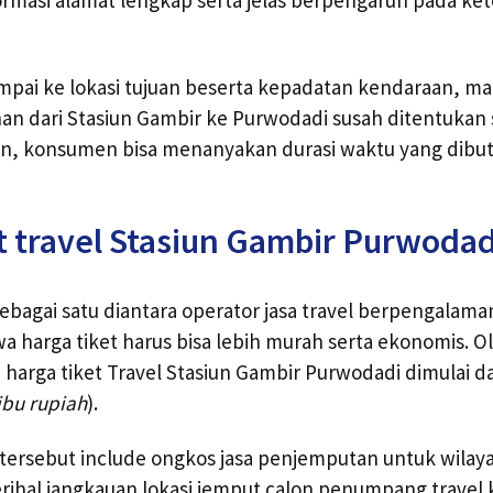
mpai ke lokasi tujuan beserta kepadatan kendaraan, m
nan dari Stasiun Gambir ke Purwodadi susah ditentukan 
n, konsumen bisa menanyakan durasi waktu yang dibu
t travel Stasiun Gambir Purwodad
bagai satu diantara operator jasa travel berpengalama
arga tiket harus bisa lebih murah serta ekonomis. Ol
arga tiket Travel Stasiun Gambir Purwodadi dimulai dar
ibu rupiah
).
l tersebut include ongkos jasa penjemputan untuk wilay
erihal jangkauan lokasi jemput calon penumpang travel