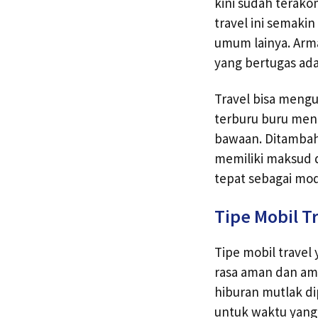
kini sudah terako
travel ini semaki
umum lainya. Arm
yang bertugas ad
Travel bisa mengur
terburu buru meng
bawaan. Ditambah
memiliki maksud d
tepat sebagai mod
Tipe Mobil T
Tipe mobil trave
rasa aman dan ama
hiburan mutlak di
untuk waktu yang 