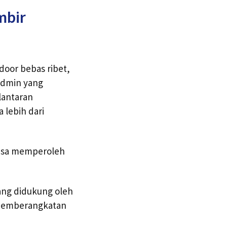
mbir
door bebas ribet,
admin yang
lantaran
lebih dari
bisa memperoleh
ang didukung oleh
n pemberangkatan