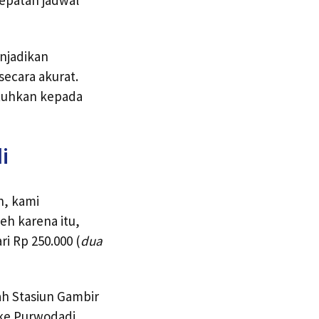
anjadikan
secara akurat.
tuhkan kepada
i
n, kami
eh karena itu,
i Rp 250.000 (
dua
ah Stasiun Gambir
 ke Purwodadi,