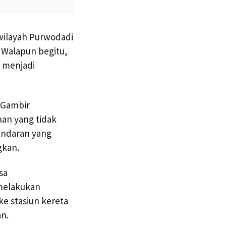
wilayah Purwodadi
. Walapun begitu,
p menjadi
n Gambir
an yang tidak
endaran yang
gkan.
sa
 melakukan
e stasiun kereta
n.