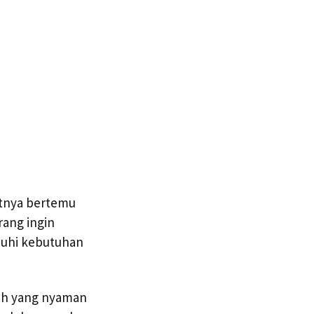
atnya bertemu
rang ingin
nuhi kebutuhan
auh yang nyaman