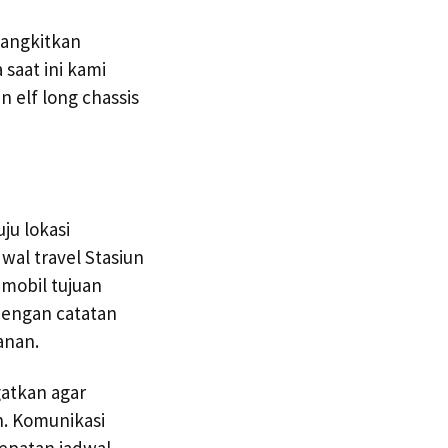
angkitkan
saat ini kami
 elf long chassis
ju lokasi
al travel Stasiun
mobil tujuan
dengan catatan
anan.
atkan agar
n. Komunikasi
tepatan jadwal