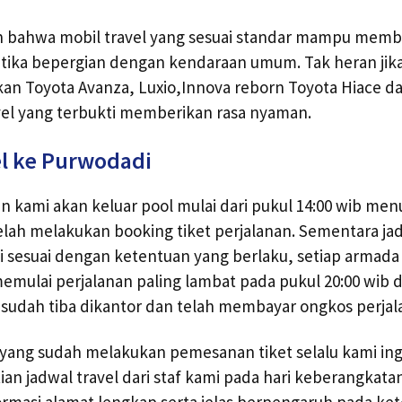
bahwa mobil travel yang sesuai standar mampu memb
ketika bepergian dengan kendaraan umum. Tak heran jika 
 Toyota Avanza, Luxio,Innova reborn Toyota Hiace dan
vel yang terbukti memberikan rasa nyaman.
l ke Purwodadi
 kami akan keluar pool mulai dari pukul 14:00 wib menu
ah melakukan booking tiket perjalanan. Sementara jadw
 sesuai dengan ketentuan yang berlaku, setiap armada 
mulai perjalanan paling lambat pada pukul 20:00 wib 
udah tiba dikantor dan telah membayar ongkos perjal
yang sudah melakukan pemesanan tiket selalu kami ing
n jadwal travel dari staf kami pada hari keberangkata
ormasi alamat lengkap serta jelas berpengaruh pada ke