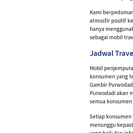
Kami berpedoman 
atmosfir positif 
hanya menggunakan
sebagai mobil tra
Jadwal Trave
Mobil penjemputan
konsumen yang tel
Gambir Purwodadi
Purwodadi akan me
semua konsumen s
Setiap konsumen 
menunggu kepastia
yang baik dan inf