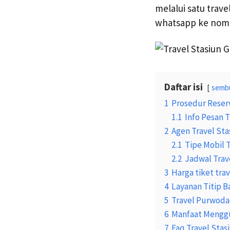
melalui satu trav
whatsapp ke no
Daftar isi
semb
1
Prosedur Reserv
1.1
Info Pesan T
2
Agen Travel St
2.1
Tipe Mobil 
2.2
Jadwal Trav
3
Harga tiket tra
4
Layanan Titip B
5
Travel Purwoda
6
Manfaat Menggu
7
Faq Travel Sta