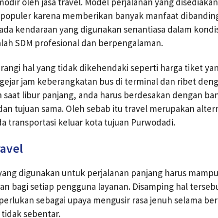
modir oleh jasa travel. Model perjalanan yang disediaka
n populer karena memberikan banyak manfaat dibanding 
ada kendaraan yang digunakan senantiasa dalam kondis
alah SDM profesional dan berpengalaman.
angi hal yang tidak dikehendaki seperti harga tiket yan
ejar jam keberangkatan bus di terminal dan ribet den
 saat libur panjang, anda harus berdesakan dengan ba
an tujuan sama. Oleh sebab itu travel merupakan alterna
a transportasi keluar kota tujuan Purwodadi.
ravel
l yang digunakan untuk perjalanan panjang harus mam
n bagi setiap pengguna layanan. Disamping hal tersebut 
perlukan sebagai upaya mengusir rasa jenuh selama be
tidak sebentar.