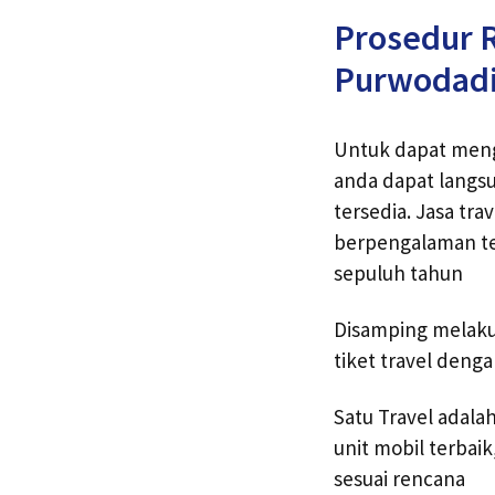
Prosedur R
Purwodad
Untuk dapat mengg
anda dapat langs
tersedia. Jasa tr
berpengalaman te
sepuluh tahun
Disamping melaku
tiket travel denga
Satu Travel adal
unit mobil terba
sesuai rencana