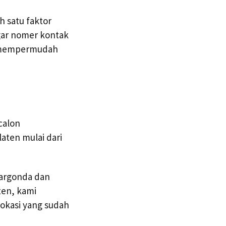
h satu faktor
gar nomer kontak
a mempermudah
calon
aten mulai dari
Margonda dan
ten, kami
lokasi yang sudah