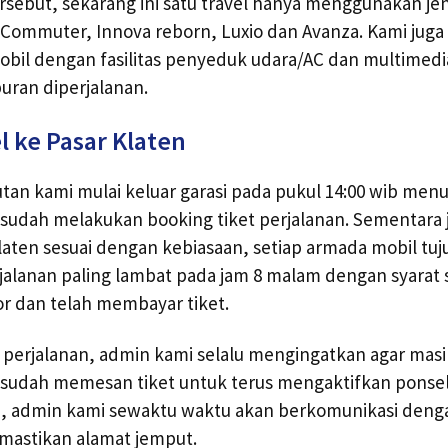
ersebut, sekarang ini satu travel hanya menggunakan jen
ce Commuter, Innova reborn, Luxio dan Avanza. Kami jug
obil dengan fasilitas penyeduk udara/AC dan multimed
buran diperjalanan.
l ke Pasar Klaten
n kami mulai keluar garasi pada pukul 14:00 wib menu
udah melakukan booking tiket perjalanan. Sementara j
aten sesuai dengan kebiasaan, setiap armada mobil tuj
jalanan paling lambat pada jam 8 malam dengan syara
or dan telah membayar tiket.
 perjalanan, admin kami selalu mengingatkan agar masi
udah memesan tiket untuk terus mengaktifkan ponsel
a, admin kami sewaktu waktu akan berkomunikasi den
mastikan alamat jemput.