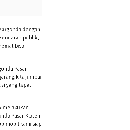
 Margonda dengan
kendaran publik,
hemat bisa
gonda Pasar
arang kita jumpai
si yang tepat
dak melakukan
gonda Pasar Klaten
pp mobil kami siap