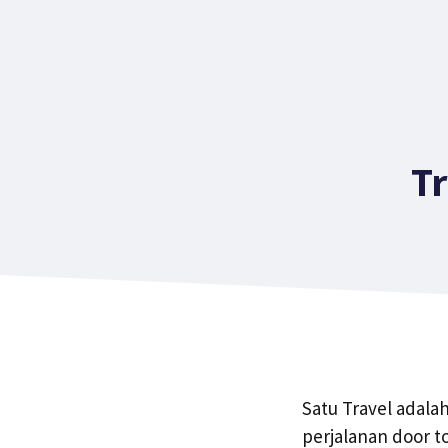
T
Satu Travel adala
perjalanan door t