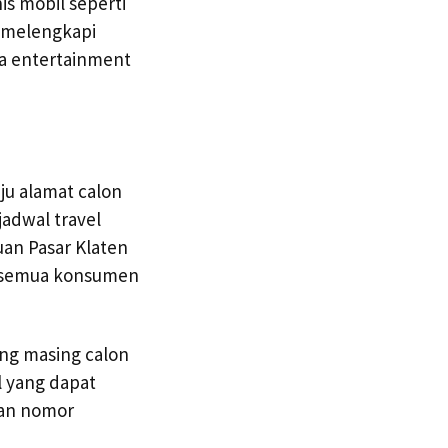
is mobil seperti
a melengkapi
ia entertainment
ju alamat calon
adwal travel
uan Pasar Klaten
t semua konsumen
ng masing calon
 yang dapat
gan nomor