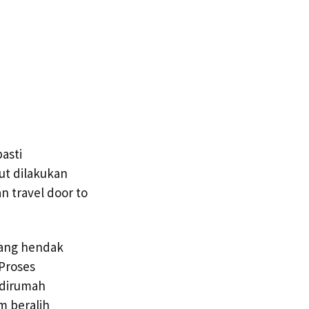
asti
ut dilakukan
 travel door to
yang hendak
Proses
 dirumah
 beralih