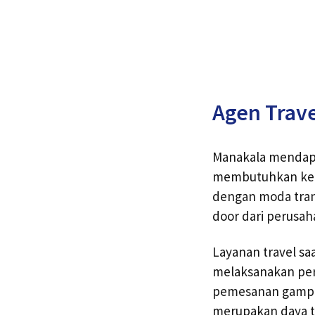
Agen Trave
Manakala mendapat
membutuhkan kend
dengan moda tran
door dari perusa
Layanan travel sa
melaksanakan per
pemesanan gampan
merupakan daya t