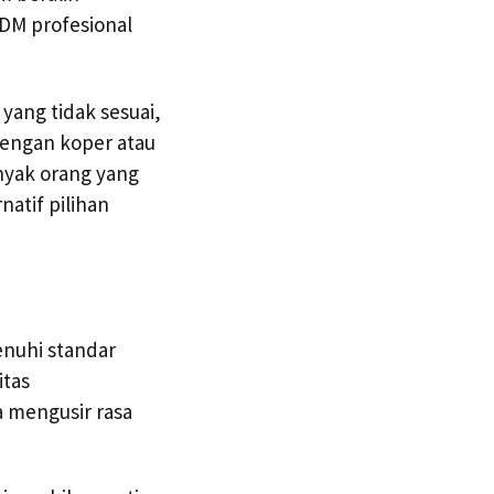
SDM profesional
yang tidak sesuai,
dengan koper atau
anyak orang yang
natif pilihan
enuhi standar
itas
a mengusir rasa