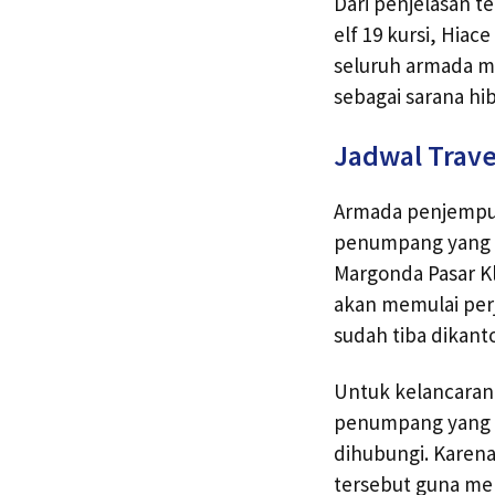
Dari penjelasan t
elf 19 kursi, Hia
seluruh armada m
sebagai sarana hi
Jadwal Trave
Armada penjemputa
penumpang yang s
Margonda Pasar Kl
akan memulai per
sudah tiba dikant
Untuk kelancaran
penumpang yang s
dihubungi. Karen
tersebut guna me