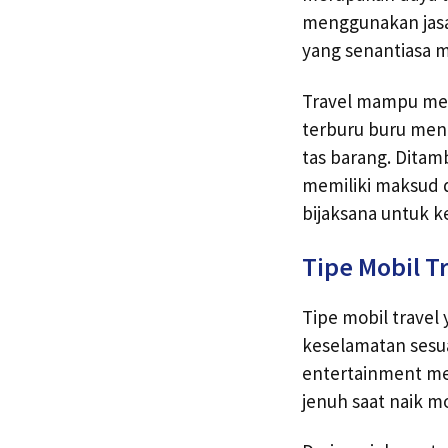
menggunakan jasa 
yang senantiasa 
Travel mampu meng
terburu buru meng
tas barang. Ditam
memiliki maksud da
bijaksana untuk k
Tipe Mobil T
Tipe mobil travel
keselamatan sesua
entertainment men
jenuh saat naik m