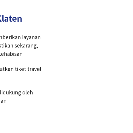
Klaten
mberikan layanan
tikan sekarang,
kehabisan
tkan tiket travel
didukung oleh
ian