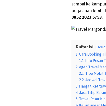
sampai ke kampun
perjalanan lebih 
0852 2023 5753
.
Daftar isi
semb
1
Cara Booking Ti
1.1
Info Pesan T
2
Agen Travel Ma
2.1
Tipe Mobil 
2.2
Jadwal Trav
3
Harga tiket tra
4
Jasa Titip Bara
5
Travel Pasar Kl
6
Keuntungan Me