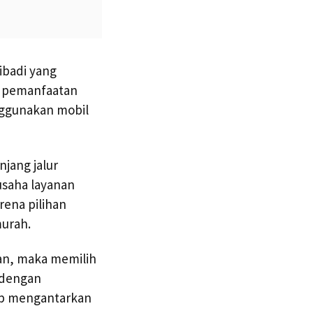
ibadi yang
eh pemanfaatan
ggunakan mobil
jang jalur
 usaha layanan
rena pilihan
murah.
an, maka memilih
 dengan
iap mengantarkan