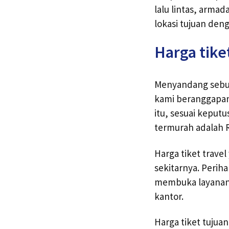
lalu lintas, arma
lokasi tujuan den
Harga tike
Menyandang sebuta
kami beranggapan 
itu, sesuai keput
termurah adalah R
Harga tiket trave
sekitarnya. Perih
membuka layanan 
kantor.
Harga tiket tujua