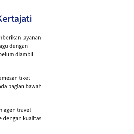
ertajati
mberikan layanan
ragu dengan
ebelum diambil
emesan tiket
pada bagian bawah
h agen travel
e dengan kualitas