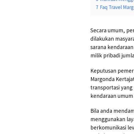
7
Faq Travel Marg
Secara umum, per
dilakukan masyara
sarana kendaraa
milik pribadi juml
Keputusan pemerin
Margonda Kertajat
transportasi yang 
kendaraan umum m
Bila anda mendam
menggunakan laya
berkomunikasi lew