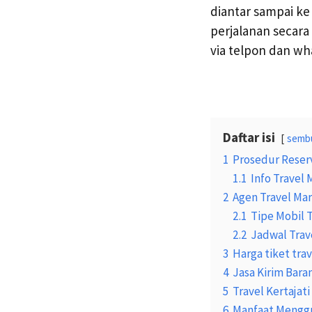
diantar sampai k
perjalanan secar
via telpon dan w
Daftar isi
semb
1
Prosedur Reserv
1.1
Info Travel 
2
Agen Travel Mar
2.1
Tipe Mobil 
2.2
Jadwal Trave
3
Harga tiket tra
4
Jasa Kirim Bara
5
Travel Kertajat
6
Manfaat Menggu