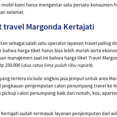
da mobil kami harus mengantar satu persatu konsumen hi
gan selamat.
t travel Margonda Kertajati
n sebagai salah satu operator layanan travel paling 
bahwa harga tiket harus bisa lebih murah serta ekono
usan manajemen saat ini bahwa harga tiket Travel Margon
p 250.000 (
dua ratus lima puluh ribu rupiah
).
l yang tertera include ongkos jasa jemput untuk area M
al jangkauan penjemputan calon penumpang travel ke Ke
pickup calon penumpang baik dari rumah, kos, apar
n Kertajati sudah termasuk layanan penjemputan dari w