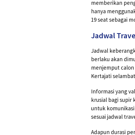
memberikan penga
hanya menggunaka
19 seat sebagai m
Jadwal Travel
Jadwal keberangka
berlaku akan dimu
menjemput calon 
Kertajati selamba
Informasi yang va
krusial bagi supi
untuk komunikasi 
sesuai jadwal trav
Adapun durasi per