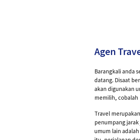
Agen Trave
Barangkali anda s
datang. Disaat b
akan digunakan u
memilih, cobalah 
Travel merupakan
penumpang jarak 
umum lain adalah 
itu, perjalanan 