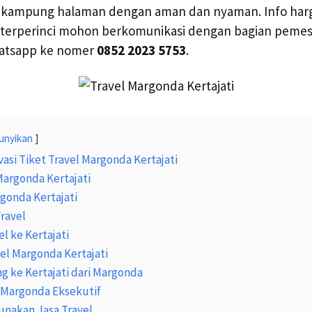
e kampung halaman dengan aman dan nyaman. Info harga
a terperinci mohon berkomunikasi dengan bagian pemes
hatsapp ke nomer
0852 2023 5753
.
unyikan
asi Tiket Travel Margonda Kertajati
Margonda Kertajati
gonda Kertajati
Travel
l ke Kertajati
vel Margonda Kertajati
ng ke Kertajati dari Margonda
i Margonda Eksekutif
nakan Jasa Travel