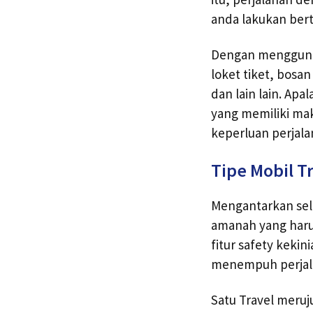
anda lakukan ber
Dengan menggunaka
loket tiket, bos
dan lain lain. Ap
yang memiliki mak
keperluan perjalan
Tipe Mobil T
Mengantarkan sel
amanah yang harus
fitur safety keki
menempuh perjal
Satu Travel meruj