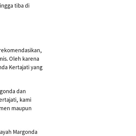
ngga tiba di
direkomendasikan,
mis. Oleh karena
da Kertajati yang
argonda dan
rtajati, kami
temen maupun
ilayah Margonda