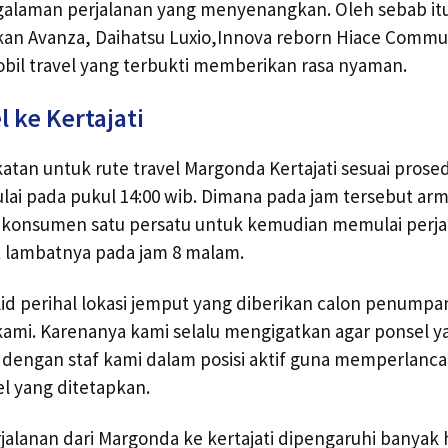
laman perjalanan yang menyenangkan. Oleh sebab itu
n Avanza, Daihatsu Luxio,Innova reborn Hiace Commute
obil travel yang terbukti memberikan rasa nyaman.
 ke Kertajati
tan untuk rute travel Margonda Kertajati sesuai prose
lai pada pukul 14:00 wib. Dimana pada jam tersebut ar
konsumen satu persatu untuk kemudian memulai perj
t lambatnya pada jam 8 malam.
lid perihal lokasi jemput yang diberikan calon penumpa
r kami. Karenanya kami selalu mengigatkan agar ponsel 
dengan staf kami dalam posisi aktif guna memperlanca
el yang ditetapkan.
jalanan dari Margonda ke kertajati dipengaruhi banyak h