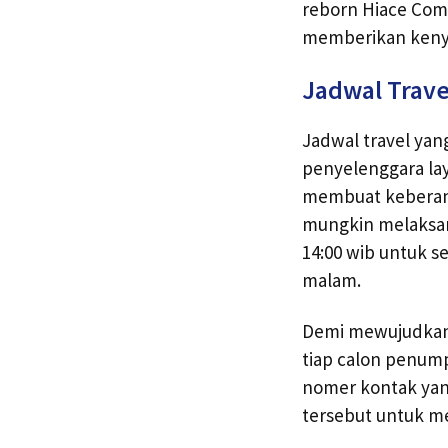
reborn Hiace Comm
memberikan ken
Jadwal Trave
Jadwal travel yan
penyelenggara lay
membuat keberang
mungkin melaksa
14:00 wib untuk s
malam.
Demi mewujudkan 
tiap calon penump
nomer kontak yan
tersebut untuk me