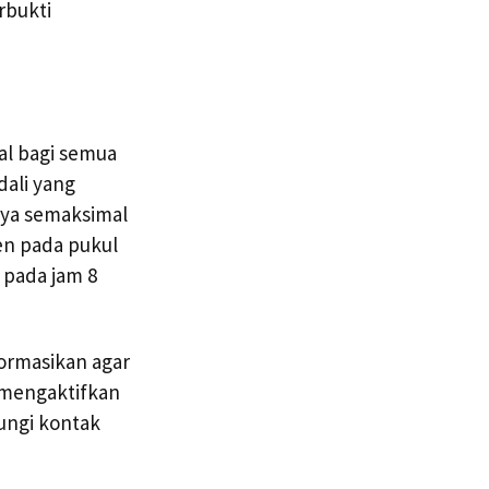
rbukti
al bagi semua
dali yang
aya semaksimal
n pada pukul
 pada jam 8
ormasikan agar
 mengaktifkan
ungi kontak