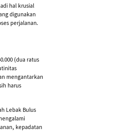
di hal krusial
yang digunakan
ses perjalanan.
0.000 (dua ratus
tinitas
kan mengantarkan
ih harus
yah Lebak Bulus
 mengalami
alanan, kepadatan