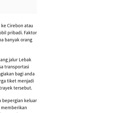
 ke Cirebon atau
il pribadi. Faktor
pa banyak orang
ang jalur Lebak
sa transportasi
giakan bagi anda
rga tiket menjadi
rayek tersebut.
in bepergian keluar
ng memberikan