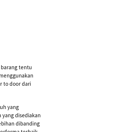
 barang tentu
s menggunakan
 to door dari
auh yang
n yang disediakan
ebihan dibanding
erforma terbaik