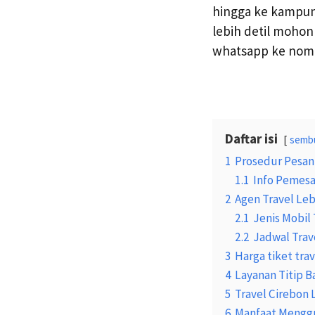
hingga ke kampung
lebih detil moho
whatsapp ke no
Daftar isi
semb
1
Prosedur Pesan 
1.1
Info Pemesa
2
Agen Travel Le
2.1
Jenis Mobil 
2.2
Jadwal Trav
3
Harga tiket tra
4
Layanan Titip B
5
Travel Cirebon 
6
Manfaat Menggu