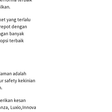
lkan.
et yang terlalu
n repot dengan
engan banyak
opsi terbaik
alaman adalah
ur safety kekinian
n.
erikan kesan
anza, Luxio,Innova