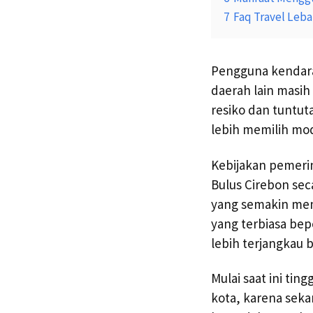
7
Faq Travel Leba
Pengguna kendaraa
daerah lain masih
resiko dan tuntu
lebih memilih mod
Kebijakan pemerin
Bulus Cirebon seca
yang semakin mem
yang terbiasa bep
lebih terjangkau 
Mulai saat ini tin
kota, karena seka