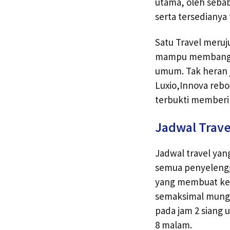
utama, oleh sebab
serta tersedianya
Satu Travel meruj
mampu membangkit
umum. Tak heran 
Luxio,Innova rebo
terbukti member
Jadwal Trave
Jadwal travel yan
semua penyelengga
yang membuat keb
semaksimal mung
pada jam 2 siang 
8 malam.