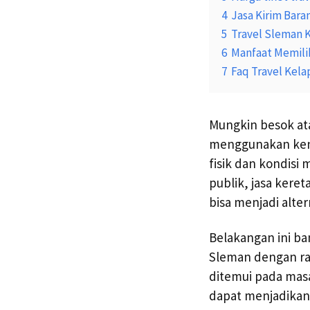
4
Jasa Kirim Bara
5
Travel Sleman 
6
Manfaat Memili
7
Faq Travel Kel
Mungkin besok at
menggunakan kend
fisik dan kondisi
publik, jasa kere
bisa menjadi altern
Belakangan ini ba
Sleman dengan ra
ditemui pada masa
dapat menjadikan