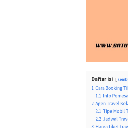
Daftar isi
semb
1
Cara Booking Ti
1.1
Info Pemesa
2
Agen Travel Ke
2.1
Tipe Mobil 
2.2
Jadwal Trav
3
Harga tiket tra