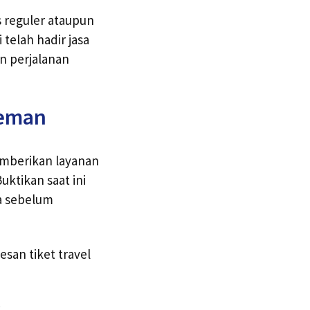
s reguler ataupun
telah hadir jasa
n perjalanan
leman
emberikan layanan
ktikan saat ini
a sebelum
an tiket travel
k