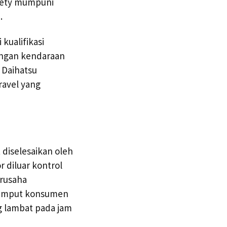
safety mumpuni
.
kualifikasi
engan kendaraan
 Daihatsu
ravel yang
 diselesaikan oleh
 diluar kontrol
rusaha
jemput konsumen
g lambat pada jam