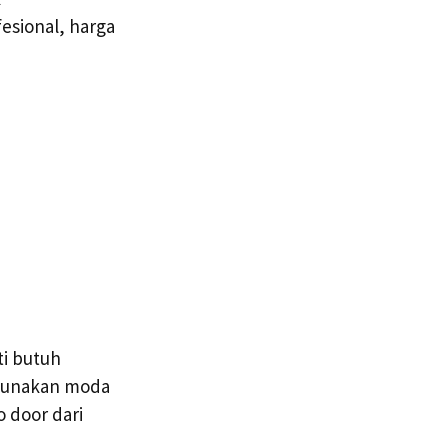
esional, harga
ti butuh
ggunakan moda
 door dari