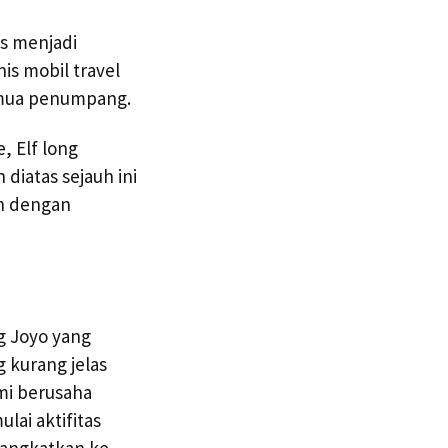
us menjadi
s mobil travel
emua penumpang.
, Elf long
diatas sejauh ini
an dengan
g Joyo yang
 kurang jelas
mi berusaha
ai aktifitas