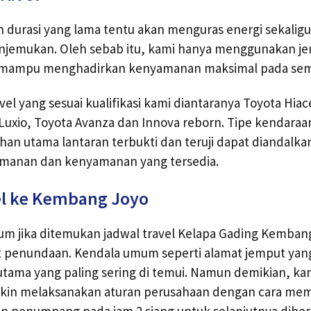
 durasi yang lama tentu akan menguras energi sekalig
njemukan. Oleh sebab itu, kami hanya menggunakan jeni
ji mampu menghadirkan kenyamanan maksimal pada s
vel yang sesuai kualifikasi kami diantaranya Toyota Hiace
 Luxio, Toyota Avanza dan Innova reborn. Tipe kendaraan 
ihan utama lantaran terbukti dan teruji dapat diandalk
amanan dan kenyamanan yang tersedia.
el ke Kembang Joyo
um jika ditemukan jadwal travel Kelapa Gading Kemban
t penundaan. Kendala umum seperti alamat jemput yang
tama yang paling sering di temui. Namun demikian, ka
in melaksanakan aturan perusahaan dengan cara memul