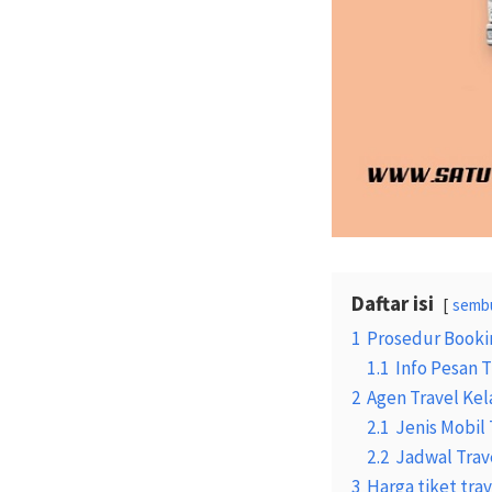
Daftar isi
semb
1
Prosedur Booki
1.1
Info Pesan T
2
Agen Travel Ke
2.1
Jenis Mobil 
2.2
Jadwal Trav
3
Harga tiket tr