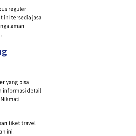
us reguler
ini tersedia jasa
pengalaman
.
ng
r yang bisa
informasi detail
 Nikmati
n tiket travel
n ini.