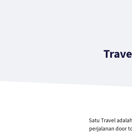
Trav
Satu Travel adala
perjalanan door t