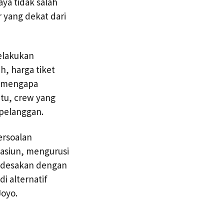
ya tidak salah
 yang dekat dari
melakukan
, harga tiket
a mengapa
itu, crew yang
pelanggan.
ersoalan
tasiun, mengurusi
berdesakan dengan
i alternatif
Joyo.