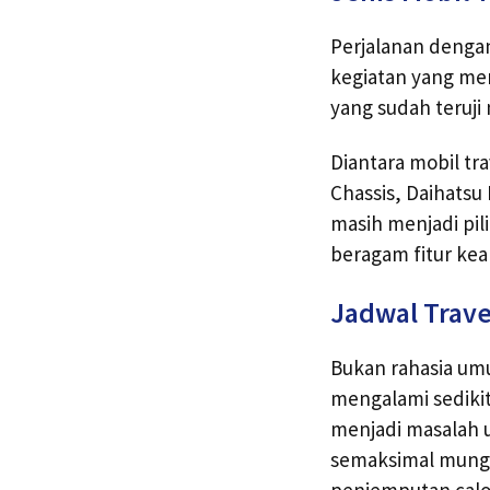
Perjalanan dengan
kegiatan yang me
yang sudah teru
Diantara mobil tra
Chassis, Daihatsu
masih menjadi pil
beragam fitur ke
Jadwal Trav
Bukan rahasia um
mengalami sediki
menjadi masalah u
semaksimal mungk