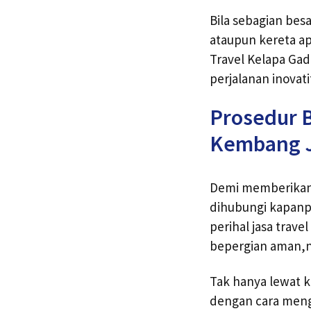
Bila sebagian be
ataupun kereta api
Travel Kelapa Ga
perjalanan inova
Prosedur B
Kembang 
Demi memberikan 
dihubungi kapanpu
perihal jasa trav
bepergian aman,
Tak hanya lewat 
dengan cara mengi