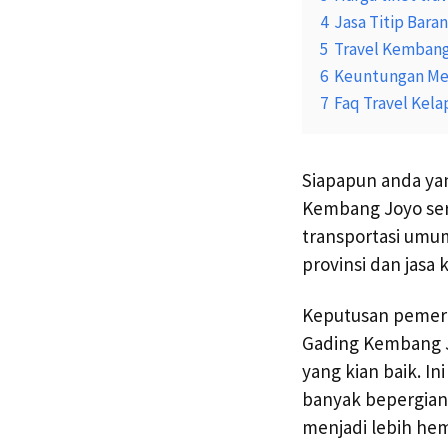
4
Jasa Titip Bara
5
Travel Kembang
6
Keuntungan Me
7
Faq Travel Kel
Siapapun anda ya
Kembang Joyo ser
transportasi umum
provinsi dan jasa
Keputusan pemerin
Gading Kembang Jo
yang kian baik. I
banyak bepergian
menjadi lebih hem