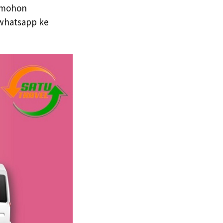
l mohon
 whatsapp ke