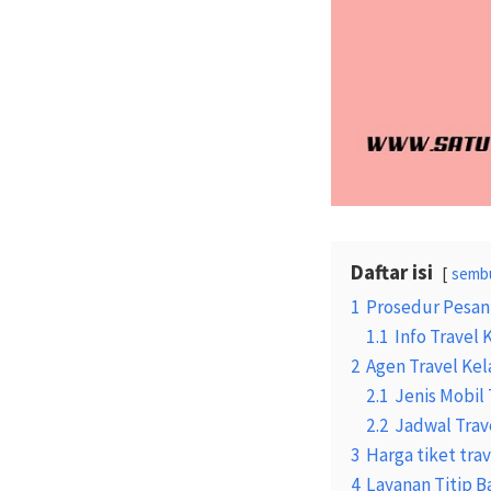
Daftar isi
semb
1
Prosedur Pesan
1.1
Info Travel
2
Agen Travel Ke
2.1
Jenis Mobil 
2.2
Jadwal Trav
3
Harga tiket tra
4
Layanan Titip B