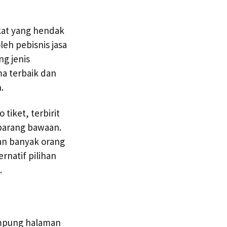
kat yang hendak
eh pebisnis jasa
g jenis
ma terbaik dan
.
tiket, terbirit
 barang bawaan.
an banyak orang
rnatif pilihan
.
ampung halaman