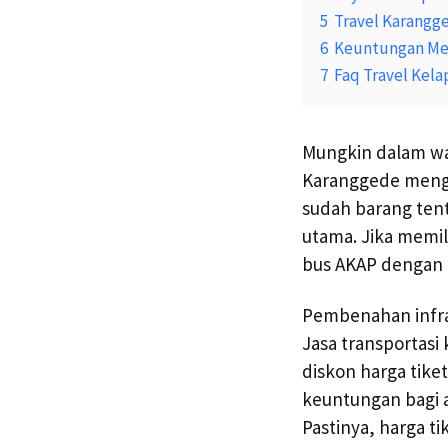
5
Travel Karangg
6
Keuntungan Mem
7
Faq Travel Kel
Mungkin dalam wa
Karanggede mengg
sudah barang ten
utama. Jika memil
bus AKAP dengan b
Pembenahan infra
Jasa transportas
diskon harga tik
keuntungan bagi 
Pastinya, harga 