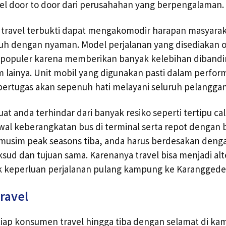
vel door to door dari perusahahan yang berpengalaman.
n travel terbukti dapat mengakomodir harapan masyara
auh dengan nyaman. Model perjalanan yang disediakan ol
n populer karena memberikan banyak kelebihan dibandin
 lainya. Unit mobil yang digunakan pasti dalam perfor
ertugas akan sepenuh hati melayani seluruh pelanggan
t anda terhindar dari banyak resiko seperti tertipu calo 
dwal keberangkatan bus di terminal serta repot dengan
a musim peak seasons tiba, anda harus berdesakan deng
sud dan tujuan sama. Karenanya travel bisa menjadi alte
uk keperluan perjalanan pulang kampung ke Karanggede
ravel
iap konsumen travel hingga tiba dengan selamat di k