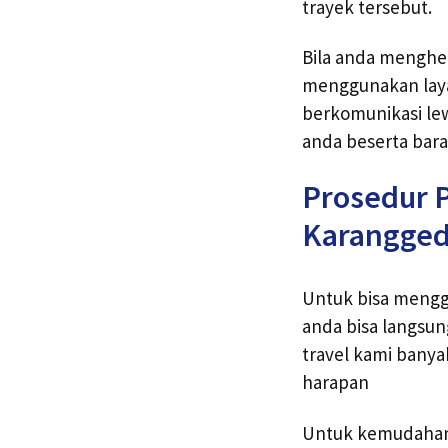
trayek tersebut.
Bila anda menghe
menggunakan laya
berkomunikasi lew
anda beserta bara
Prosedur P
Karangge
Untuk bisa menggu
anda bisa langsu
travel kami bany
harapan
Untuk kemudahan 