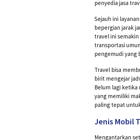
penyedia jasa tra
Sejauh ini layana
bepergian jarak j
travel ini semaki
transportasi umum
pengemudi yang b
Travel bisa membua
birit mengejar ja
Belum lagi ketik
yang memiliki mak
paling tepat unt
Jenis Mobil T
Mengantarkan set