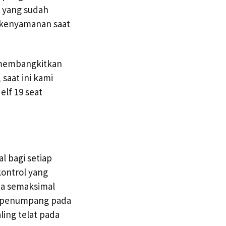
l yang sudah
k kenyamanan saat
 membangkitkan
saat ini kami
lf 19 seat
l bagi setiap
kontrol yang
ha semaksimal
n penumpang pada
ing telat pada