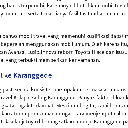
ng harus terpenuhi, karenanya dibutuhkan mobil trave
fety mumpuni serta tersedianya fasilitas tambahan untu
bahwa mobil travel yang memenuhi kualifikasi dapat
at bepergian menggunakan mobil umum. Oleh karena itu, 
 Avanza, Luxio,Innova reborn Toyota Hiace dan isuzu e
avel yang terbukti memberikan kenyamanan.
l ke Karanggede
g pasti secara konsisten merupakan permasalahan krusia
travel Kelapa Gading Karanggede. Banyak faktor diluar 
katan agak terlambat. Meskipun begitu, kami berusa
nkan aturan perusahaan dengan cara menjemput calo
ntuk selanjutnya diberangkatkan menuju Karanggede pal