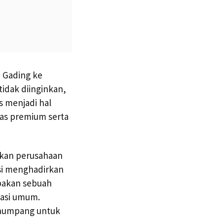
 Gading ke
idak diinginkan,
s menjadi hal
las premium serta
ikan perusahaan
si menghadirkan
upakan sebuah
tasi umum.
penumpang untuk