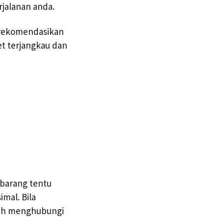
rjalanan anda.
direkomendasikan
t terjangkau dan
 barang tentu
mal. Bila
lah menghubungi