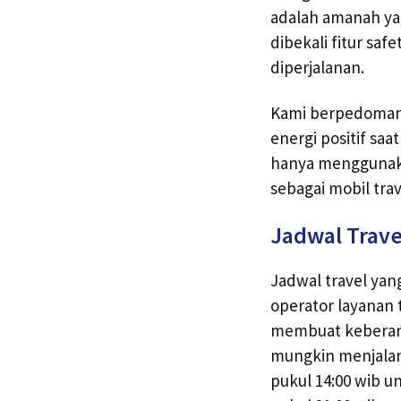
adalah amanah ya
dibekali fitur sa
diperjalanan.
Kami berpedoman 
energi positif sa
hanya menggunakan
sebagai mobil tr
Jadwal Trave
Jadwal travel yan
operator layanan 
membuat keberang
mungkin menjala
pukul 14:00 wib u