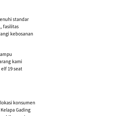
menuhi standar
fasilitas
rangi kebosanan
 mampu
arang kami
elf 19 seat
u lokasi konsumen
 Kelapa Gading