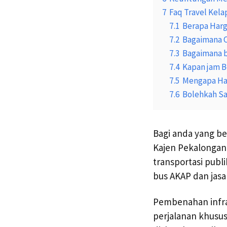
7
Faq Travel Kela
7.1
Berapa Harg
7.2
Bagaimana C
7.3
Bagaimana b
7.4
Kapan jam B
7.5
Mengapa Har
7.6
Bolehkah Sa
Bagi anda yang be
Kajen Pekalongan 
transportasi publ
bus AKAP dan jasa
Pembenahan infra
perjalanan khusu