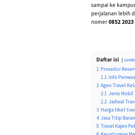
sampai ke kampun
perjalanan lebih 
nomer
0852 2023
Daftar isi
semb
1
Prosedur Reserv
1.1
Info Pemesa
2
Agen Travel Ke
2.1
Jenis Mobil 
2.2
Jadwal Trav
3
Harga tiket tra
4
Jasa Titip Bara
5
Travel Kajen Pe
6
Keuntungan Mem