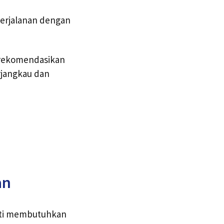
perjalanan dengan
direkomendasikan
rjangkau dan
an
asti membutuhkan