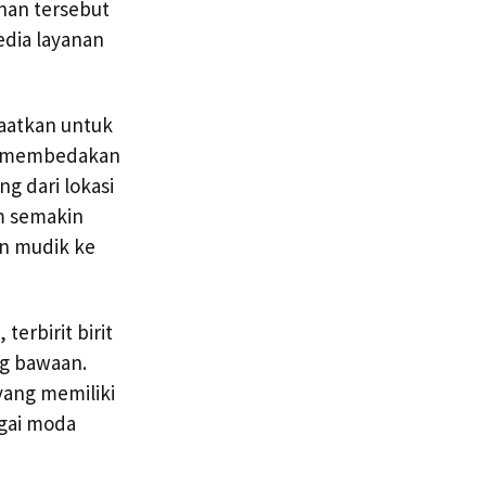
nan tersebut
dia layanan
faatkan untuk
ang membedakan
ng dari lokasi
m semakin
an mudik ke
terbirit birit
ng bawaan.
yang memiliki
agai moda