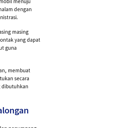
 mobil menuju
 malam dengan
istrasi.
asing masing
ontak yang dapat
ut guna
aan, membuat
ntukan secara
g dibutuhkan
kalongan