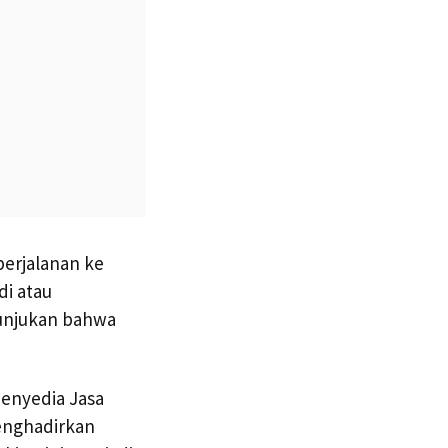
perjalanan ke
di atau
nunjukan bahwa
penyedia Jasa
enghadirkan