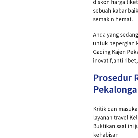
diskon harga tike
sebuah kabar baik 
semakin hemat.
Anda yang sedang
untuk bepergian ke
Gading Kajen Peka
inovatif,anti ri
Prosedur R
Pekalonga
Kritik dan masuk
layanan travel Ke
Buktikan saat ini
kehabisan