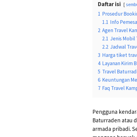
Daftar isi
semb
1
Prosedur Booki
1.1
Info Pemesa
2
Agen Travel K
2.1
Jenis Mobil 
2.2
Jadwal Trav
3
Harga tiket tr
4
Layanan Kirim 
5
Travel Baturra
6
Keuntungan Mem
7
Faq Travel Ka
Pengguna kendara
Baturraden atau d
armada pribadi. S