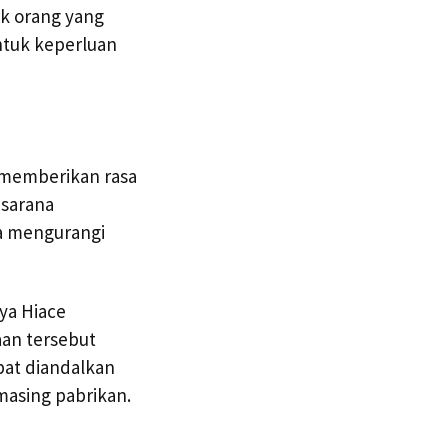
ak orang yang
ntuk keperluan
t memberikan rasa
 sarana
ra mengurangi
ya Hiace
aan tersebut
apat diandalkan
asing pabrikan.