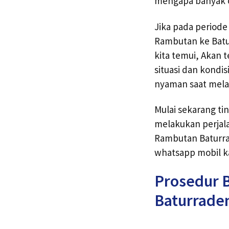
mengapa banyak o
Jika pada period
Rambutan ke Batur
kita temui, Akan 
situasi dan kondi
nyaman saat mela
Mulai sekarang tin
melakukan perjala
Rambutan Baturra
whatsapp mobil ka
Prosedur 
Baturrade