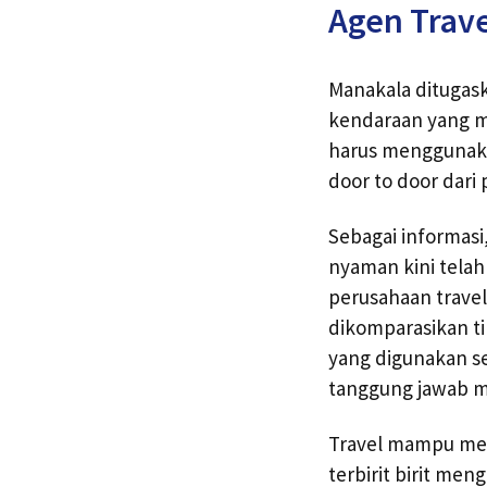
Agen Trav
Manakala ditugask
kendaraan yang m
harus menggunaka
door to door dar
Sebagai informasi
nyaman kini telah
perusahaan travel
dikomparasikan t
yang digunakan s
tanggung jawab me
Travel mampu meng
terbirit birit me