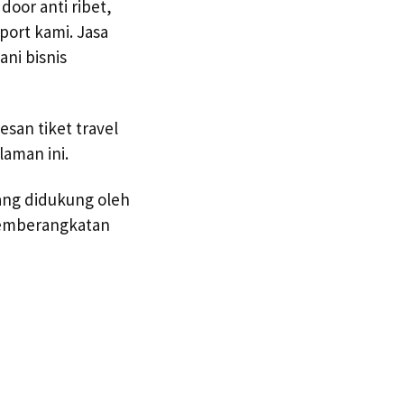
oor anti ribet,
ort kami. Jasa
ni bisnis
an tiket travel
aman ini.
ang didukung oleh
pemberangkatan