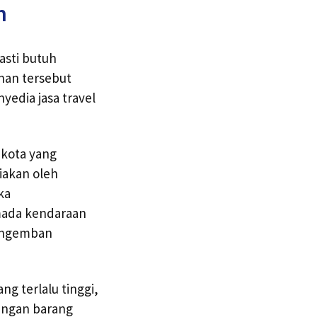
n
asti butuh
nan tersebut
edia jasa travel
 kota yang
diakan oleh
ka
mada kendaraan
mengemban
ng terlalu tinggi,
dengan barang