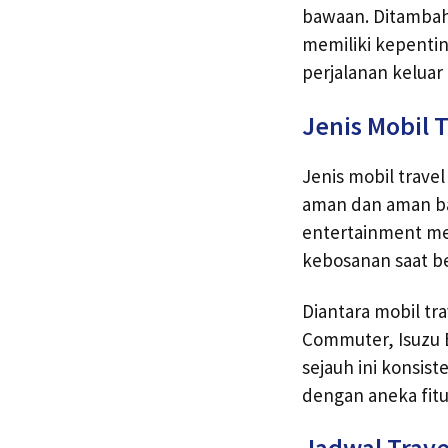
bawaan. Ditambah 
memiliki kepentin
perjalanan keluar
Jenis Mobil T
Jenis mobil trave
aman dan aman bag
entertainment men
kebosanan saat be
Diantara mobil tr
Commuter, Isuzu E
sejauh ini konsist
dengan aneka fit
Jadwal Trave