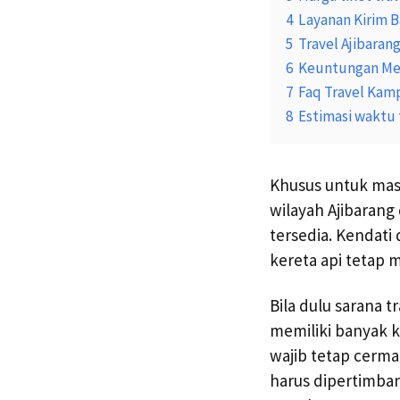
4
Layanan Kirim 
5
Travel Ajibara
6
Keuntungan Me
7
Faq Travel Kam
8
Estimasi waktu
Khusus untuk mas
wilayah Ajibarang
tersedia. Kendati
kereta api tetap 
Bila dulu sarana
memiliki banyak ke
wajib tetap cerma
harus dipertimba