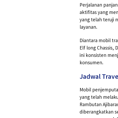
Perjalanan panja
aktifitas yang me
yang telah teru
layanan.
Diantara mobil tr
Elf long Chassis,
ini konsisten me
konsumen.
Jadwal Trave
Mobil penjemputan
yang telah melak
Rambutan Ajibaran
diberangkatkan s