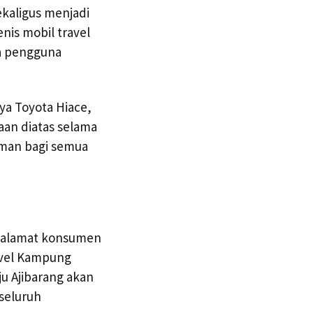
kaligus menjadi
nis mobil travel
a pengguna
ya Toyota Hiace,
aan diatas selama
aman bagi semua
ju alamat konsumen
avel Kampung
u Ajibarang akan
seluruh