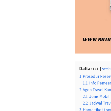
Daftar isi
semb
1
Prosedur Reser
1.1
Info Pemesa
2
Agen Travel Ka
2.1
Jenis Mobil 
2.2
Jadwal Trav
3
Harga tiket tr