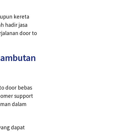
aupun kereta
 hadir jasa
jalanan door to
 Rambutan
to door bebas
tomer support
laman dalam
yang dapat