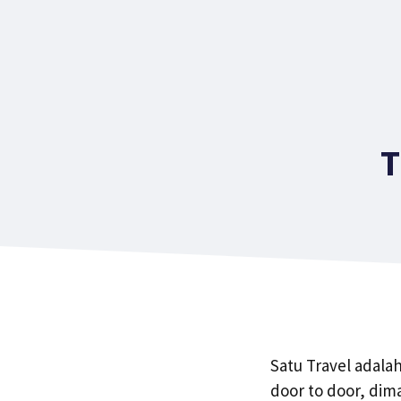
T
Satu Travel adala
door to door, di