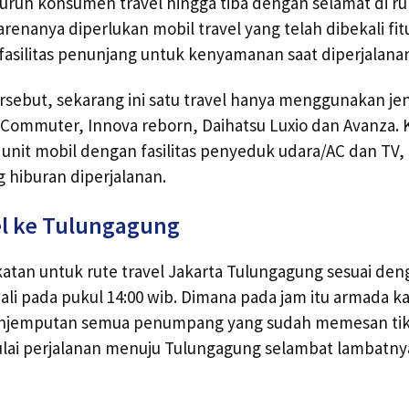
uruh konsumen travel hingga tiba dengan selamat di r
arenanya diperlukan mobil travel yang telah dibekali fit
 fasilitas penunjang untuk kenyamanan saat diperjalana
ersebut, sekarang ini satu travel hanya menggunakan jen
ce Commuter, Innova reborn, Daihatsu Luxio dan Avanza. 
unit mobil dengan fasilitas penyeduk udara/AC dan TV,
 hiburan diperjalanan.
el ke Tulungagung
tan untuk rute travel Jakarta Tulungagung sesuai den
ali pada pukul 14:00 wib. Dimana pada jam itu armada k
njemputan semua penumpang yang sudah memesan tik
lai perjalanan menuju Tulungagung selambat lambatny