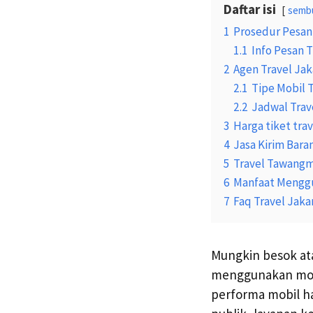
Daftar isi
semb
1
Prosedur Pesan
1.1
Info Pesan T
2
Agen Travel Ja
2.1
Tipe Mobil 
2.2
Jadwal Tra
3
Harga tiket tr
4
Jasa Kirim Bar
5
Travel Tawangm
6
Manfaat Menggu
7
Faq Travel Jak
Mungkin besok at
menggunakan mobi
performa mobil h