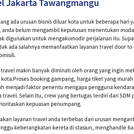
el Jakarta Tawangmangu
ng ada urusan bisnis diluar kota untuk beberapa hari 
, anda belum mengambil keputusan menentukan moda 
 digunakan untuk mengakomodir perjalanan itu. Supay
dak ada salahnya memanfaatkan layanan travel door to
misili.
sa travel makin banyak diminati oleh orang yang ingin m
r kota.Proses booking gampang, harga tiket yang mura
h menjadi faktor penentu mengapa pengguna kendara
ravel. Selain itu, crew yang bertugas terdiri dari SDM 
ioritaskan kepuasan penumpang.
kan layanan travel anda terbebas dari urusan mengant
unggu keberangkatan kereta di stasiun, menghandle b