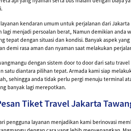
ereta api yang nyaman serta bus malam dengan biaya y
i.
 layanan kendaran umum untuk perjalanan dari Jakar
n lagi menjadi persoalan berat, Namun demikian anda w
ng tepat dengan situasi dan kondisi. Banyak aspek yang
an demi rasa aman dan nyaman saat melakukan perjalan
wangmangu dengan sistem door to door dari satu travel 
n satu diantara pilihan tepat. Armada kami siap melak
ah, sehingga anda tidak perlu pergi menuju terminal at
ng banyak lagi merepotkan.
Pesan Tiket Travel Jakarta Taw
dari pengguna layanan menjadikan kami berinovasi mem
awangmangu dengan cara yang lebih menyenangkan. Mas