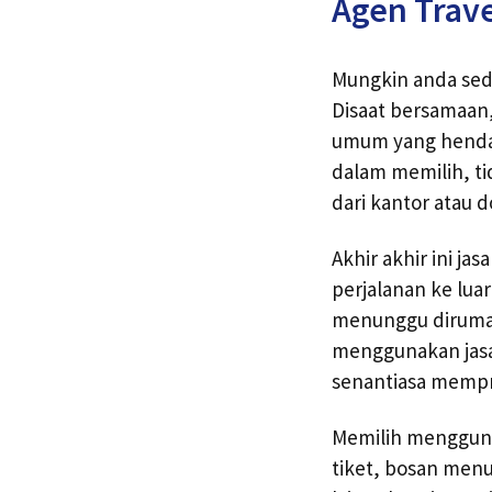
Agen Trav
Mungkin anda seda
Disaat bersamaan
umum yang hendak
dalam memilih, ti
dari kantor atau do
Akhir akhir ini ja
perjalanan ke lua
menunggu diruma
menggunakan jasa t
senantiasa mempr
Memilih mengguna
tiket, bosan men