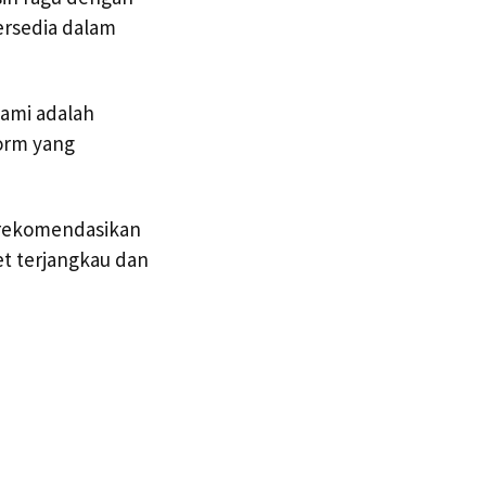
ersedia dalam
kami adalah
orm yang
direkomendasikan
et terjangkau dan