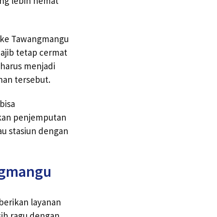
ang lebih hemat
ta ke Tawangmangu
ajib tetap cermat
 harus menjadi
an tersebut.
bisa
ukan penjemputan
au stasiun dengan
angmangu
berikan layanan
ih ragu dengan