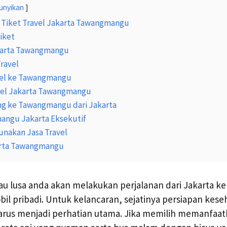
unyikan
 Tiket Travel Jakarta Tawangmangu
iket
karta Tawangmangu
Travel
vel ke Tawangmangu
avel Jakarta Tawangmangu
ang ke Tawangmangu dari Jakarta
angu Jakarta Eksekutif
nakan Jasa Travel
arta Tawangmangu
au lusa anda akan melakukan perjalanan dari Jakarta 
l pribadi. Untuk kelancaran, sejatinya persiapan kese
arus menjadi perhatian utama. Jika memilih memanfaatk