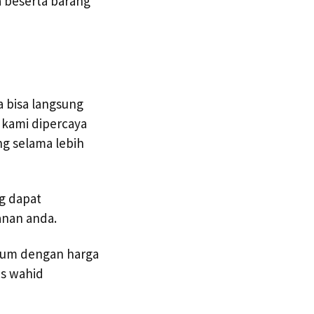
a beserta barang
a bisa langsung
 kami dipercaya
g selama lebih
g dapat
anan anda.
mum dengan harga
as wahid