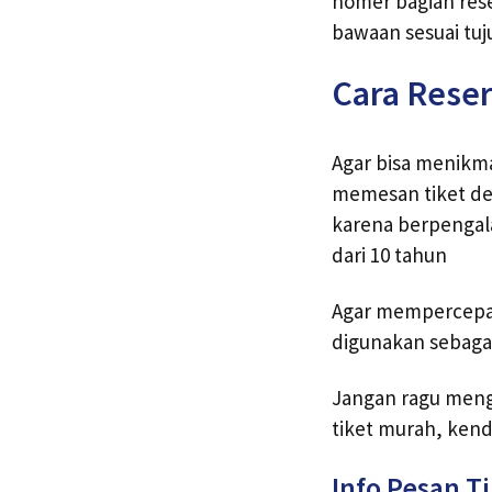
nomer bagian rese
bawaan sesuai tuj
Cara Reser
Agar bisa menikmat
memesan tiket de
karena berpenga
dari 10 tahun
Agar mempercepat
digunakan sebagai
Jangan ragu meng
tiket murah, kend
Info Pesan T