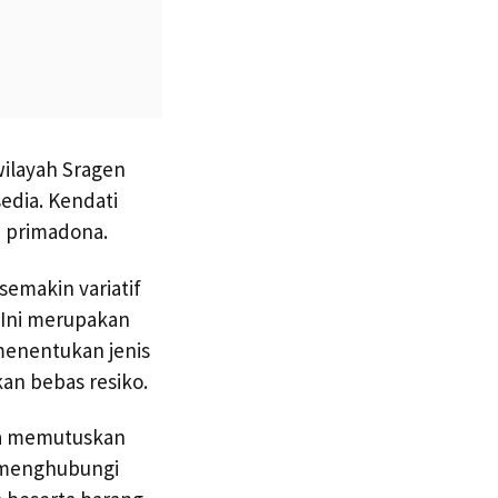
ilayah Sragen
edia. Kendati
i primadona.
emakin variatif
 Ini merupakan
menentukan jenis
kan bebas resiko.
ka memutuskan
 menghubungi