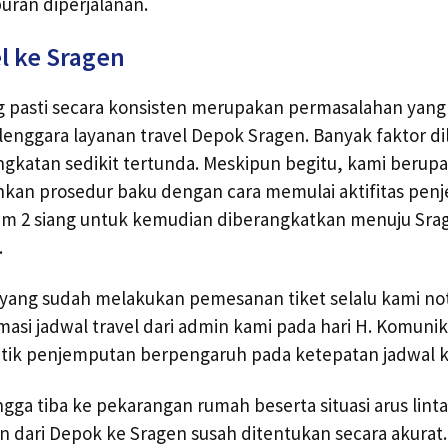
buran diperjalanan.
l ke Sragen
g pasti secara konsisten merupakan permasalahan yang s
lenggara layanan travel Depok Sragen. Banyak faktor di
katan sedikit tertunda. Meskipun begitu, kami berup
kan prosedur baku dengan cara memulai aktifitas pen
m 2 siang untuk kemudian diberangkatkan menuju Srage
.
yang sudah melakukan pemesanan tiket selalu kami not
si jadwal travel dari admin kami pada hari H. Komunik
 titik penjemputan berpengaruh pada ketepatan jadwal 
ngga tiba ke pekarangan rumah beserta situasi arus lin
an dari Depok ke Sragen susah ditentukan secara akura