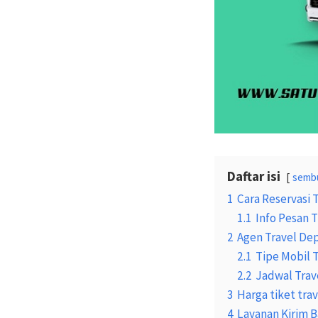
Daftar isi
semb
1
Cara Reservasi 
1.1
Info Pesan T
2
Agen Travel De
2.1
Tipe Mobil 
2.2
Jadwal Trav
3
Harga tiket tra
4
Layanan Kirim B