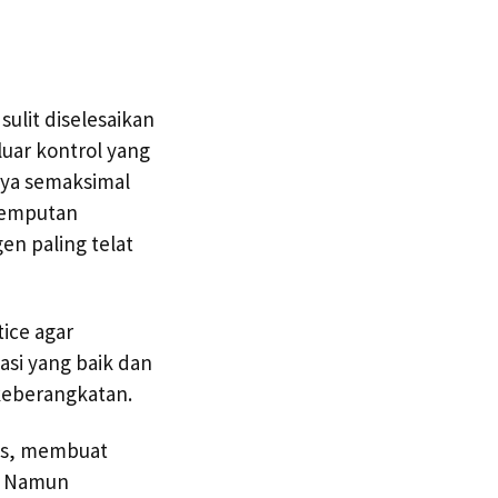
ulit diselesaikan
luar kontrol yang
aya semaksimal
jemputan
n paling telat
ice agar
asi yang baik dan
keberangkatan.
tas, membuat
t. Namun