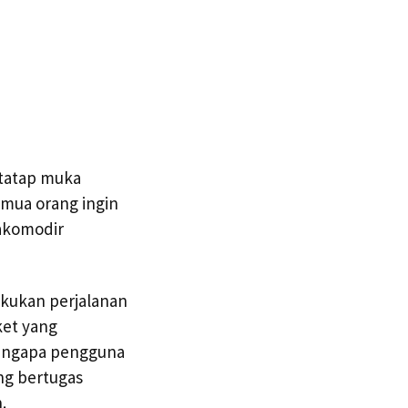
rtatap muka
mua orang ingin
akomodir
akukan perjalanan
ket yang
engapa pengguna
ng bertugas
.