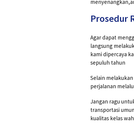
menyenangkan,ant
Prosedur R
Agar dapat menggu
langsung melakuk
kami dipercaya ka
sepuluh tahun
Selain melakukan
perjalanan melalui
Jangan ragu untu
transportasi umu
kualitas kelas wah