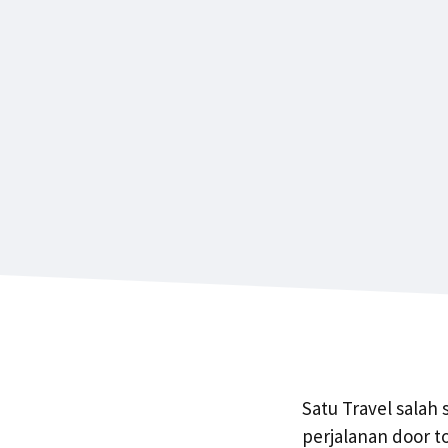
Satu Travel salah
perjalanan door 