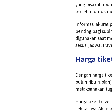
yang bisa dihubu
tersebut untuk me
Informasi akurat 
penting bagi sup
digunakan saat me
sesuai jadwal trav
Harga tike
Dengan harga tike
puluh ribu rupiah
melaksanakan tug
Harga tiket trave
sekitarnya. Akan 