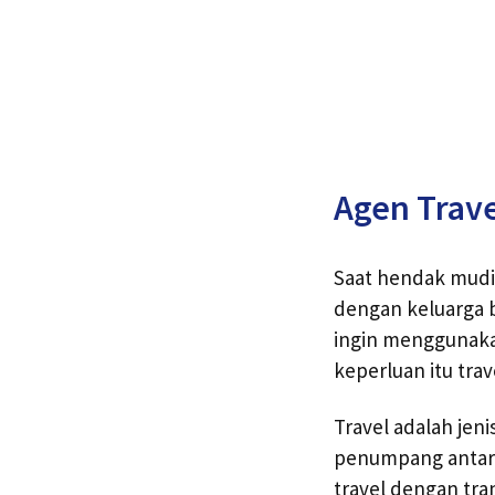
Agen Trave
Saat hendak mudi
dengan keluarga b
ingin menggunaka
keperluan itu trav
Travel adalah jen
penumpang antar k
travel dengan tran