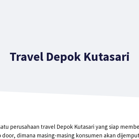
Travel Depok Kutasari
 satu perusahaan travel Depok Kutasari yang siap memb
to door, dimana masing-masing konsumen akan dijemput