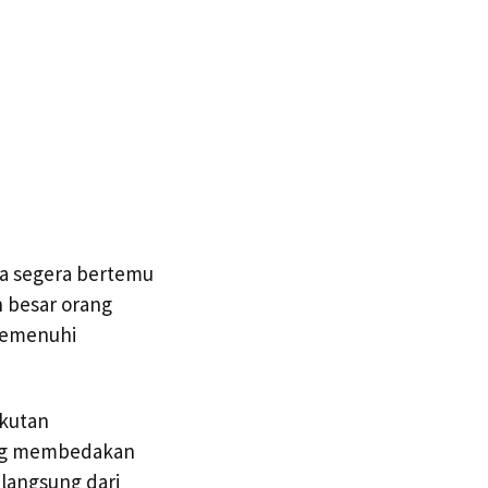
a segera bertemu
n besar orang
memenuhi
gkutan
Yang membedakan
 langsung dari