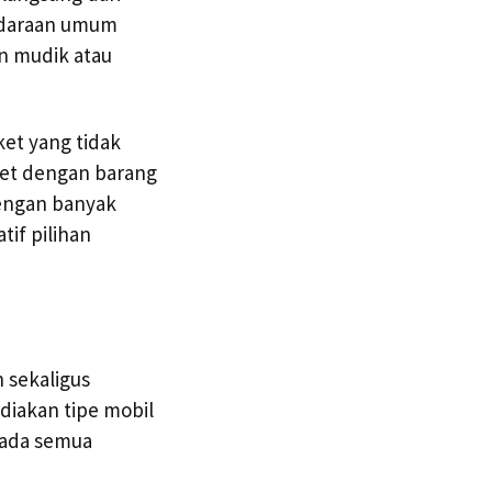
ndaraan umum
an mudik atau
ket yang tidak
ibet dengan barang
dengan banyak
if pilihan
 sekaligus
diakan tipe mobil
pada semua