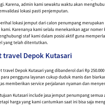
ngi. Karena, admin kami sewaktu waktu akan menghub
mvalidasi lokasi pasti penjemputan.
perihal lokasi jemput dari calon penumpang merupakan s
ir kami. Karenanya kami selalu menekankan agar nomer
nghubungi staf kami dalam posisi aktif guna memperla
el yang telah ditentutkan.
t travel Depok Kutasari
t travel Depok Kutasari yang dibanderol dari Rp 250.000 
) para pengguna layanan cukup duduk manis dan biarka
as memberikan service perjalanan nyaman dan menye
l tujuan Kutasari include jasa jemput penumpang semua
tetapi harga yang kami cantumkan saat ini bisa saja me