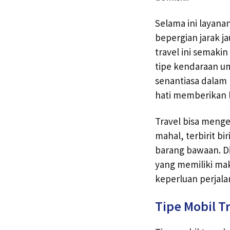
Selama ini layan
bepergian jarak j
travel ini semaki
tipe kendaraan u
senantiasa dalam
hati memberikan 
Travel bisa mengel
mahal, terbirit b
barang bawaan. D
yang memiliki mak
keperluan perjal
Tipe Mobil T