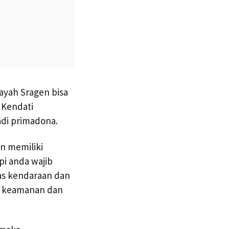
ayah Sragen bisa
 Kendati
adi primadona.
en memiliki
api anda wajib
tas kendaraan dan
mi keamanan dan