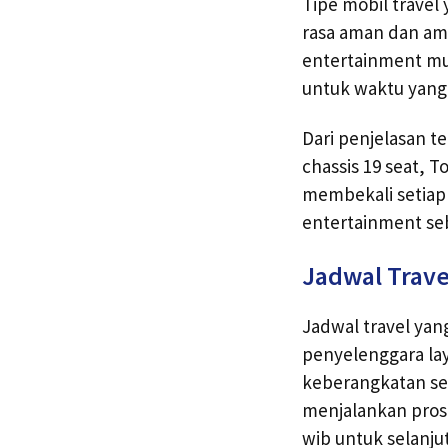
Tipe mobil trave
rasa aman dan ama
entertainment mu
untuk waktu yang 
Dari penjelasan t
chassis 19 seat, T
membekali setiap 
entertainment seb
Jadwal Trave
Jadwal travel yan
penyelenggara lay
keberangkatan se
menjalankan pros
wib untuk selanju