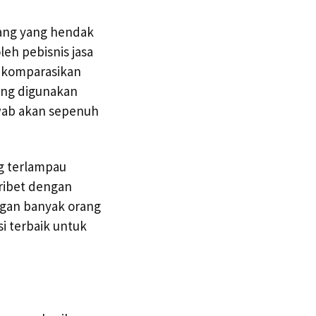
rang yang hendak
eh pebisnis jasa
dikomparasikan
ang digunakan
wab akan sepenuh
ng terlampau
 ribet dengan
ngan banyak orang
i terbaik untuk