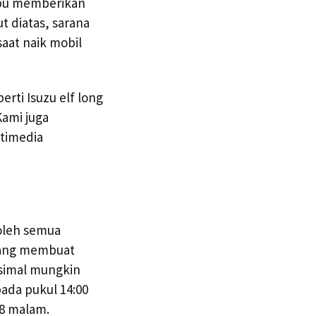
ampu memberikan
t diatas, sarana
aat naik mobil
rti Isuzu elf long
Kami juga
ltimedia
 oleh semua
 yang membuat
simal mungkin
da pukul 14:00
 8 malam.