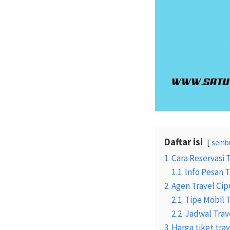
Daftar isi
semb
1
Cara Reservasi 
1.1
Info Pesan T
2
Agen Travel Cip
2.1
Tipe Mobil 
2.2
Jadwal Trav
3
Harga tiket tra