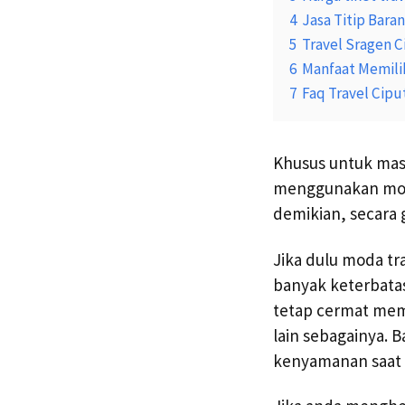
4
Jasa Titip Bara
5
Travel Sragen C
6
Manfaat Memili
7
Faq Travel Cipu
Khusus untuk masy
menggunakan mobi
demikian, secara 
Jika dulu moda tr
banyak keterbatasa
tetap cermat memi
lain sebagainya.
kenyamanan saat 