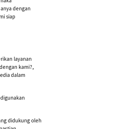
 maka
Hanya dengan
mi siap
rikan layanan
 dengan kami?,
edia dalam
 digunakan
ang didukung oleh
pastian