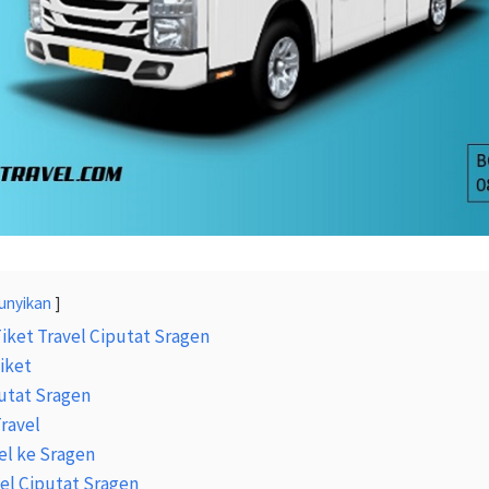
unyikan
Tiket Travel Ciputat Sragen
iket
utat Sragen
Travel
el ke Sragen
vel Ciputat Sragen