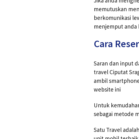
Jika anda menghen
memutuskan mengg
berkomunikasi lew
menjemput anda b
Cara Reser
Saran dan input 
travel Ciputat Sr
ambil smartphone
website ini
Untuk kemudahan 
sebagai metode me
Satu Travel adal
unit mobil terbai