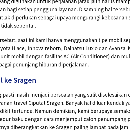
l yang digunakan untuk perjalanan jarak jauh harus m
n bagi setiap pengguna layanan. Disamping hal tersebu
tlak diperlukan sebagai upaya mengurangi kebosanan s
tidak sebentar.
ersebut, saat ini kami hanya menggunakan tipe mobil sepe
oyota Hiace, Innova reborn, Daihatsu Luxio dan Avanza. 
unit mobil dengan fasilitas AC (Air Conditioner) dan mu
agai penunjang hiburan diperjalanan.
l ke Sragen
g pasti masih menjadi persoalan yang sulit diselesaikan
anan travel Ciputat Sragen. Banyak hal diluar kendali
dikit tertunda. Namun demikian, kami berupaya semak
edur baku dengan cara menjemput calon penumpang pa
tnya diberangkatkan ke Sragen paling lambat pada jam