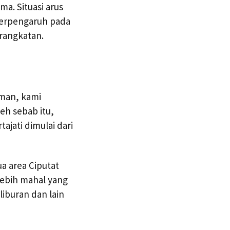
a. Situasi arus
 berpengaruh pada
erangkatan.
aman, kami
eh sebab itu,
ajati dimulai dari
a area Ciputat
lebih mahal yang
iburan dan lain