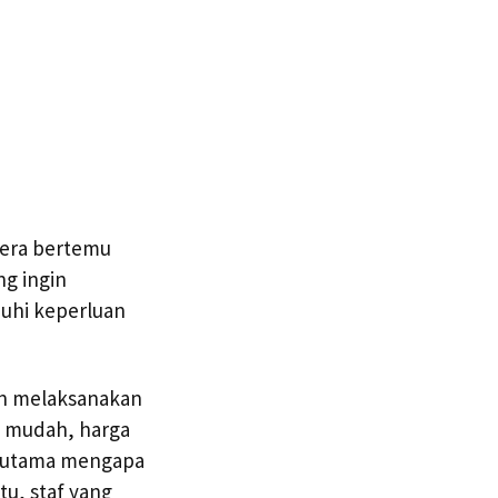
gera bertemu
ng ingin
uhi keperluan
an melaksanakan
g mudah, harga
t utama mengapa
tu, staf yang