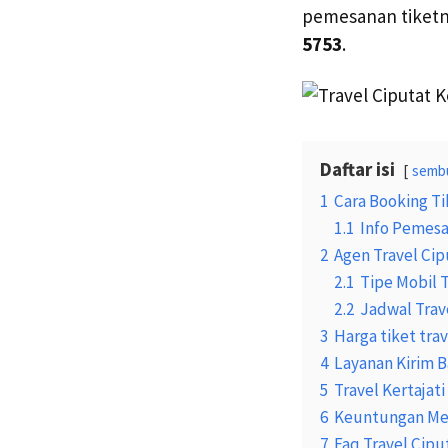
pemesanan tiketn
5753
.
Daftar isi
semb
1
Cara Booking Ti
1.1
Info Pemesa
2
Agen Travel Cip
2.1
Tipe Mobil 
2.2
Jadwal Trave
3
Harga tiket trav
4
Layanan Kirim B
5
Travel Kertajat
6
Keuntungan Mem
7
Faq Travel Ciput