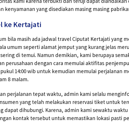
oritas kami karena terbukti dan teruji dapat diandalk
an kenyamanan yang disediakan masing masing pabrika
 ke Kertajati
m bila masih ada jadwal travel Ciputat Kertajati yang m
la umum seperti alamat jemput yang kurang jelas mer
g sering di temui. Namun demikian, kami berupaya sem
an perusahaan dengan cara memulai aktifitas penjempu
ukul 14:00 wib untuk kemudian memulai perjalanan me
 jam 8 malam.
an perjalanan tepat waktu, admin kami selalu menginf
nsumen yang telah melakukan reservasi tiket untuk te
g dapat dihubungi. Karena, admin kami sewaktu waktu
ngan kontak tersebut untuk memastikan lokasi pasti p