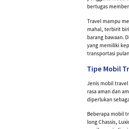
bertugas memberi
Travel mampu memb
mahal, terbirit b
barang bawaan. D
yang memiliki kep
transportasi pula
Tipe Mobil T
Jenis mobil trave
rasa aman dan ama
diperlukan sebaga
Beberapa mobil tr
long Chassis, Lux