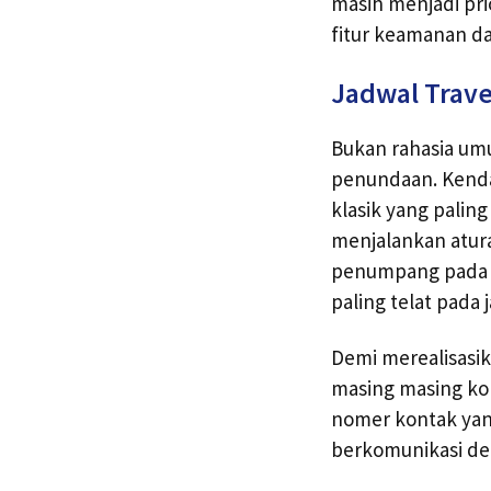
masih menjadi pri
fitur keamanan d
Jadwal Travel
Bukan rahasia umu
penundaan. Kenda
klasik yang palin
menjalankan atur
penumpang pada p
paling telat pada
Demi merealisasik
masing masing ko
nomer kontak yan
berkomunikasi de