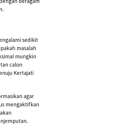
an dengan beragam
n.
engalami sedikit
upakah masalah
aksimal mungkin
tan calon
nuju Kertajati
ormasikan agar
rus mengaktifkan
 akan
enjemputan.