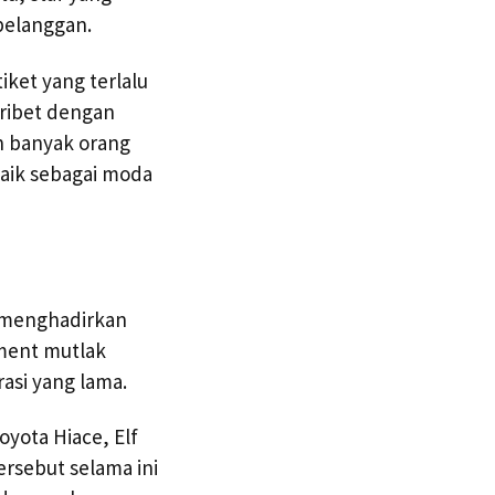
pelanggan.
iket yang terlalu
 ribet dengan
n banyak orang
baik sebagai moda
t menghadirkan
nment mutlak
asi yang lama.
yota Hiace, Elf
ersebut selama ini