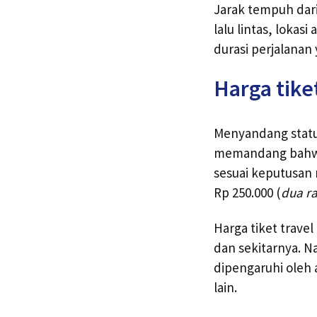
Jarak tempuh dari
lalu lintas, loka
durasi perjalanan
Harga tiket
Menyandang status
memandang bahwa h
sesuai keputusan m
Rp 250.000 (
dua ra
Harga tiket trave
dan sekitarnya. N
dipengaruhi oleh 
lain.