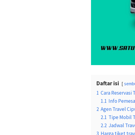
Daftar isi
semb
1
Cara Reservasi 
1.1
Info Pemesa
2
Agen Travel Ci
2.1
Tipe Mobil 
2.2
Jadwal Trav
3
Harga tiket tra