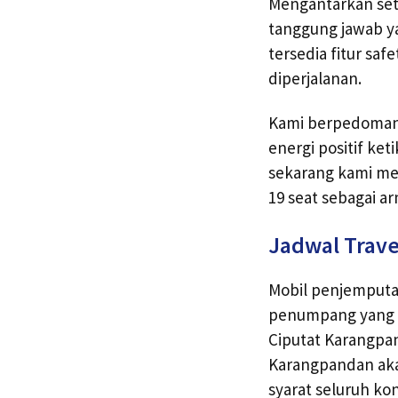
Mengantarkan set
tanggung jawab ya
tersedia fitur sa
diperjalanan.
Kami berpedoman 
energi positif ke
sekarang kami mem
19 seat sebagai a
Jadwal Trav
Mobil penjemputan
penumpang yang t
Ciputat Karangpan
Karangpandan aka
syarat seluruh ko