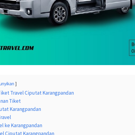
unyikan
Tiket Travel Ciputat Karangpandan
nan Tiket
putat Karangpandan
Travel
el ke Karangpandan
vel Ciputat Karangpandan