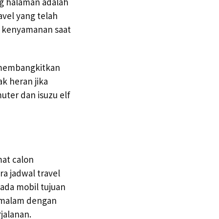
g halaman adalah
avel yang telah
uk kenyamanan saat
 membangkitkan
k heran jika
ter dan isuzu elf
mat calon
a jadwal travel
ada mobil tujuan
 malam dengan
jalanan.