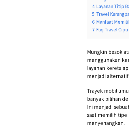
4
Layanan Titip B
5
Travel Karangp
6
Manfaat Memilih
7
Faq Travel Cip
Mungkin besok ata
menggunakan kend
layanan kereta ap
menjadi alternatif
Trayek mobil umu
banyak pilihan d
Ini menjadi sebua
saat memilih tipe
menyenangkan.