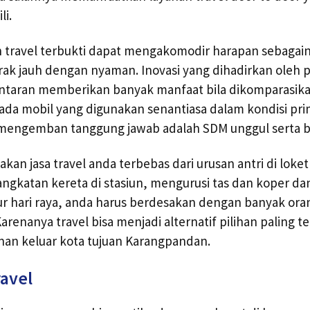
li.
n travel terbukti dapat mengakomodir harapan sebagai
rak jauh dengan nyaman. Inovasi yang dihadirkan oleh pe
lantaran memberikan banyak manfaat bila dikomparasik
ada mobil yang digunakan senantiasa dalam kondisi pr
mengemban tanggung jawab adalah SDM unggul serta 
an jasa travel anda terbebas dari urusan antri di loket
katan kereta di stasiun, mengurusi tas dan koper dan
ur hari raya, anda harus berdesakan dengan banyak ora
renanya travel bisa menjadi alternatif pilihan paling t
nan keluar kota tujuan Karangpandan.
ravel