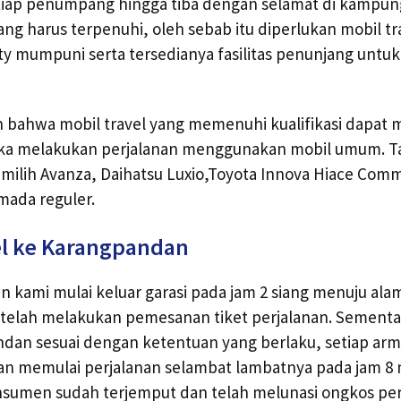
iap penumpang hingga tiba dengan selamat di kampun
ng harus terpenuhi, oleh sebab itu diperlukan mobil tr
fety mumpuni serta tersedianya fasilitas penunjang unt
bahwa mobil travel yang memenuhi kualifikasi dapat
tika melakukan perjalanan menggunakan mobil umum. Ta
ilih Avanza, Daihatsu Luxio,Toyota Innova Hiace Commu
rmada reguler.
el ke Karangpandan
 kami mulai keluar garasi pada jam 2 siang menuju ala
elah melakukan pemesanan tiket perjalanan. Sementar
dan sesuai dengan ketentuan yang berlaku, setiap arm
n memulai perjalanan selambat lambatnya pada jam 8
nsumen sudah terjemput dan telah melunasi ongkos per