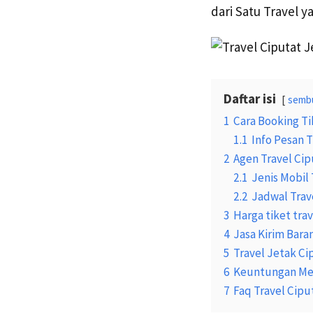
dari Satu Travel 
Daftar isi
semb
1
Cara Booking Ti
1.1
Info Pesan T
2
Agen Travel Cip
2.1
Jenis Mobil 
2.2
Jadwal Trav
3
Harga tiket tra
4
Jasa Kirim Bara
5
Travel Jetak Ci
6
Keuntungan Me
7
Faq Travel Cipu