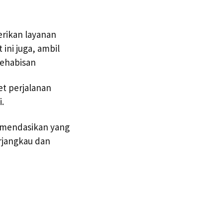
erikan layanan
ini juga, ambil
kehabisan
t perjalanan
.
komendasikan yang
rjangkau dan