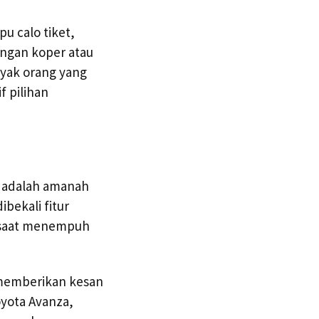
u calo tiket,
engan koper atau
nyak orang yang
f pilihan
n adalah amanah
ibekali fitur
n saat menempuh
 memberikan kesan
oyota Avanza,