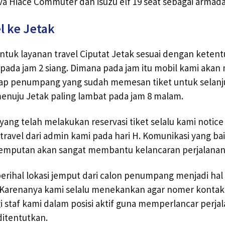
va Hiace Commuter dan isuzu elf 19 seat sebagai armada
l ke Jetak
ntuk layanan travel Ciputat Jetak sesuai dengan keten
 pada jam 2 siang. Dimana pada jam itu mobil kami aka
ap penumpang yang sudah memesan tiket untuk selanj
enuju Jetak paling lambat pada jam 8 malam.
ang telah melakukan reservasi tiket selalu kami noti
 travel dari admin kami pada hari H. Komunikasi yang ba
njemputan akan sangat membantu kelancaran perjalanan
perihal lokasi jemput dari calon penumpang menjadi hal 
Karenanya kami selalu menekankan agar nomer kontak
staf kami dalam posisi aktif guna memperlancar perjal
ditentutkan.