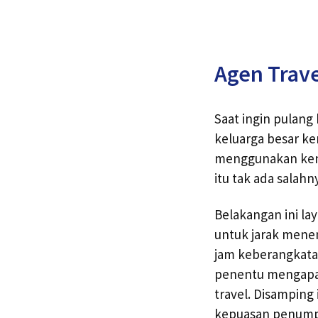
Agen Trave
Saat ingin pulan
keluarga besar ke
menggunakan ken
itu tak ada salah
Belakangan ini la
untuk jarak menen
jam keberangkatan
penentu mengapa
travel. Disamping
kepuasan penum