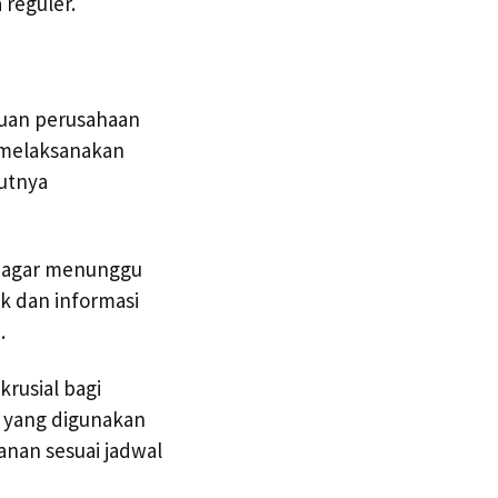
 reguler.
tuan perusahaan
n melaksanakan
utnya
ce agar menunggu
ik dan informasi
.
krusial bagi
 yang digunakan
anan sesuai jadwal