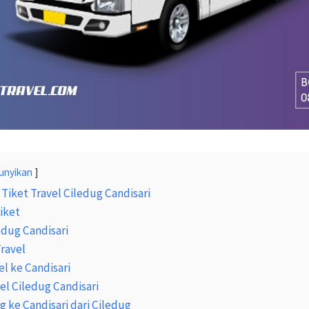
unyikan
Tiket Travel Ciledug Candisari
iket
edug Candisari
Travel
l ke Candisari
vel Ciledug Candisari
g ke Candisari dari Ciledug