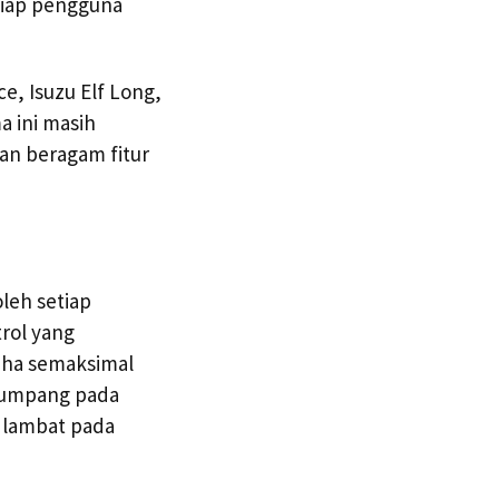
tiap pengguna
ce, Isuzu Elf Long,
a ini masih
gan beragam fitur
oleh setiap
trol yang
aha semaksimal
numpang pada
g lambat pada