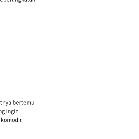
atnya bertemu
ng ingin
akomodir