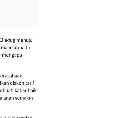
Ciledug menuju
ggunaan armada
sar mengapa
perusahaan
kan diskon tarif
ebuah kabar baik
rjalanan semakin