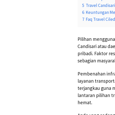
5
Travel Candisar
6
Keuntungan Mem
7
Faq Travel Cile
Pilihan mengguna
Candisari atau da
pribadi. Faktor r
sebagian masyarak
Pembenahan infra
layanan transport
terjangkau guna 
lantaran pilihan 
hemat.