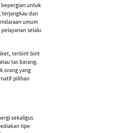
n bepergian untuk
g terjangkau dan
kendaraan umum
 pelayanan selalu
t, terbirit birit
tau tas barang.
ak orang yang
natif pilihan
rgi sekaligus
ediakan tipe