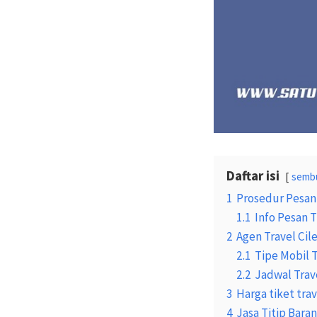
Daftar isi
semb
1
Prosedur Pesan 
1.1
Info Pesan T
2
Agen Travel Cil
2.1
Tipe Mobil 
2.2
Jadwal Trave
3
Harga tiket tra
4
Jasa Titip Baran