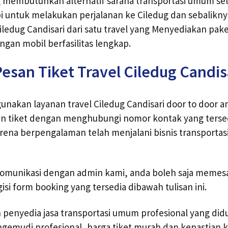
 membutuhkan alternatif sarana transportasi umum sela
i untuk melakukan perjalanan ke Ciledug dan sebaliknya,
Ciledug Candisari dari satu travel yang Menyediakan pak
ngan mobil berfasilitas lengkap.
esan Tiket Travel Ciledug Candis
nakan layanan travel Ciledug Candisari door to door ant
 tiket dengan menghubungi nomor kontak yang tersedi
rena berpengalaman telah menjalani bisnis transportasi
omunikasi dengan admin kami, anda boleh saja memesan
si form booking yang tersedia dibawah tulisan ini.
h penyedia jasa transportasi umum profesional yang did
ngemudi profesional, harga tiket murah dan kepastian