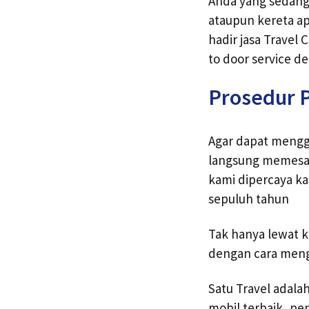
Anda yang sedang
ataupun kereta ap
hadir jasa Travel 
to door service de
Prosedur P
Agar dapat menggu
langsung memesan
kami dipercaya ka
sepuluh tahun
Tak hanya lewat k
dengan cara mengi
Satu Travel adala
mobil terbaik, pe