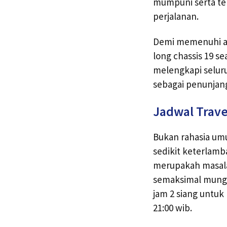
mumpuni serta te
perjalanan.
Demi memenuhi alas
long chassis 19 s
melengkapi seluru
sebagai penunjang
Jadwal Trav
Bukan rahasia um
sedikit keterlam
merupakah masala
semaksimal mung
jam 2 siang untu
21:00 wib.