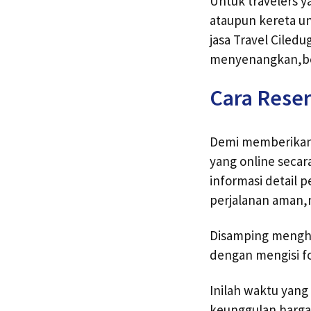
Untuk travelers y
ataupun kereta un
jasa Travel Ciled
menyenangkan,be
Cara Reser
Demi memberikan 
yang online seca
informasi detail p
perjalanan aman,
Disamping menghu
dengan mengisi f
Inilah waktu yang
keunggulan harga 