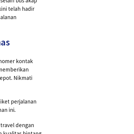
selain bus akap
ni telah hadir
jalanan
mas
 nomer kontak
p memberikan
repot. Nikmati
ket perjalanan
n ini.
 travel dengan
 kualitas bintang