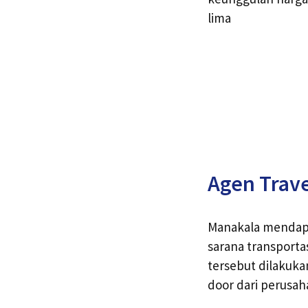
lima
Agen Trav
Manakala mendapa
sarana transport
tersebut dilakuka
door dari perusah