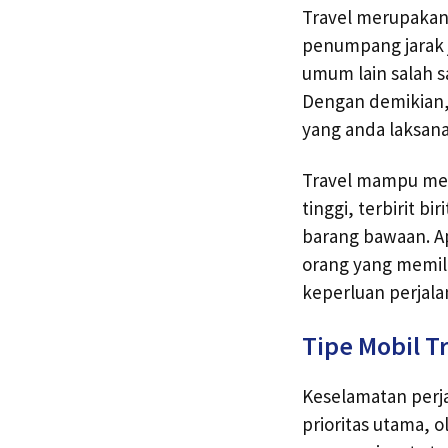
Travel merupakan
penumpang jarak 
umum lain salah s
Dengan demikian,
yang anda laksan
Travel mampu meng
tinggi, terbirit b
barang bawaan. A
orang yang memili
keperluan perjal
Tipe Mobil T
Keselamatan perj
prioritas utama, o