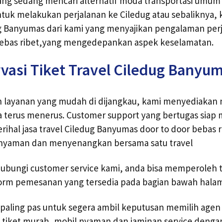
ang sedang mencari alternatif moda transportasi umum 
tuk melakukan perjalanan ke Ciledug atau sebaliknya, ki
ug Banyumas dari kami yang menyajikan pengalaman per
bas ribet,yang mengedepankan aspek keselamatan.
vasi Tiket Travel Ciledug Banyu
layanan yang mudah di dijangkau, kami menyediakan
ra terus menerus. Customer support yang bertugas sia
erihal jasa travel Ciledug Banyumas door to door bebas 
nyaman dan menyenangkan bersama satu travel
bungi customer service kami, anda bisa memperoleh ti
orm pemesanan yang tersedia pada bagian bawah halama
 paling pas untuk segera ambil keputusan memilih agen
tiket murah, mobil nyaman dan jaminan service dengan