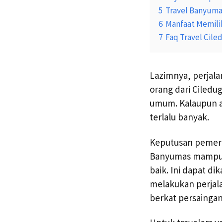
5
Travel Banyuma
6
Manfaat Memilih
7
Faq Travel Cil
Lazimnya, perjala
orang dari Ciledu
umum. Kalaupun a
terlalu banyak.
Keputusan pemerin
Banyumas mampu me
baik. Ini dapat d
melakukan perjala
berkat persainga