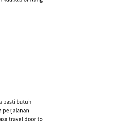
 pasti butuh
 perjalanan
sa travel door to