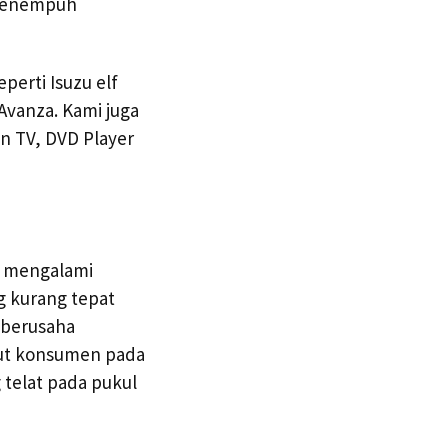
 menempuh
perti Isuzu elf
Avanza. Kami juga
n TV, DVD Player
g mengalami
g kurang tepat
 berusaha
ut konsumen pada
telat pada pukul