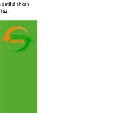
 detil silahkan
5753
.