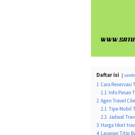
Daftar isi
semb
1
Cara Reservasi 
1.1
Info Pesan T
2
Agen Travel Ci
2.1
Tipe Mobil 
2.2
Jadwal Trav
3
Harga tiket tra
4
Layanan Titip B