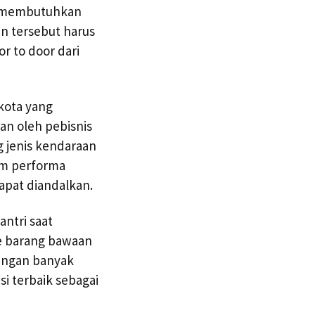
ti membutuhkan
n tersebut harus
r to door dari
kota yang
kan oleh pebisnis
g jenis kendaraan
am performa
apat diandalkan.
ntri saat
e barang bawaan
dengan banyak
i terbaik sebagai