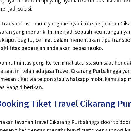
ik, layanan kereta api yang nyaman serta bus malam de
enjadi solusi.
 transportasi umum yang melayani rute perjalanan Cik
aran yang menarik. Ini menjadi sebuah keuntungan yan
eksiput begitu, cermat dalam menentukan tipe transpor
tifitas bepergian anda akan bebas resiko.
akan rutinintas pergi ke terminal atau stasiun saat hend
a saat ini telah ada jasa Travel Cikarang Purbalingga yan
esan tiket via telpon atau whatsapp mobil kami siap
asi yang diberikan.
ooking Tiket Travel Cikarang Pu
akan layanan travel Cikarang Purbalingga door to door
mesan tiket dengan menghubungi customer support kami