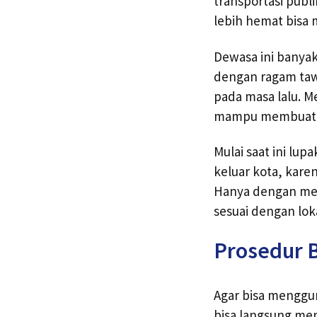
transportasi publ
lebih hemat bisa m
Dewasa ini banyak
dengan ragam taw
pada masa lalu. M
mampu membuat ak
Mulai saat ini lup
keluar kota, karen
Hanya dengan mem
sesuai dengan lok
Prosedur B
Agar bisa menggun
bisa langsung me