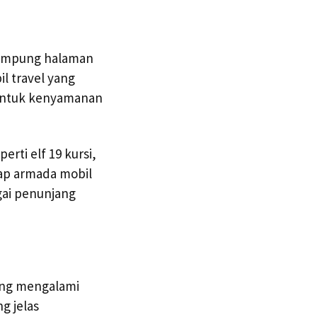
kampung halaman
l travel yang
g untuk kenyamanan
rti elf 19 kursi,
iap armada mobil
gai penunjang
yang mengalami
g jelas