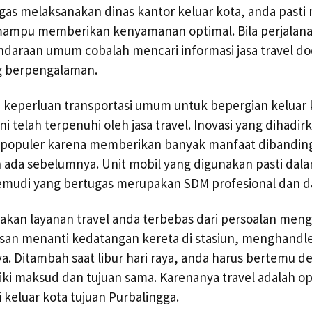
gas melaksanakan dinas kantor keluar kota, anda pas
ampu memberikan kenyamanan optimal. Bila perjalana
araan umum cobalah mencari informasi jasa travel doo
g berpengalaman.
, keperluan transportasi umum untuk bepergian keluar 
 telah terpenuhi oleh jasa travel. Inovasi yang dihadir
ian populer karena memberikan banyak manfaat dibandin
ada sebelumnya. Unit mobil yang digunakan pasti dal
emudi yang bertugas merupakan SDM profesional dan d
an layanan travel anda terbebas dari persoalan menga
osan menanti kedatangan kereta di stasiun, menghandl
ya. Ditambah saat libur hari raya, anda harus bertemu 
ki maksud dan tujuan sama. Karenanya travel adalah ops
 keluar kota tujuan Purbalingga.