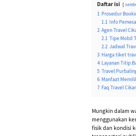
Daftar isi
semb
1
Prosedur Bookin
1.1
Info Pemesa
2
Agen Travel Cik
2.1
Tipe Mobil 
2.2
Jadwal Trav
3
Harga tiket tra
4
Layanan Titip B
5
Travel Purbalin
6
Manfaat Memili
7
Faq Travel Cika
Mungkin dalam wa
menggunakan kend
fisik dan kondisi