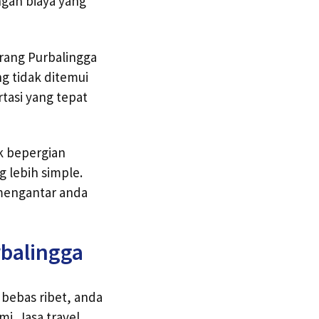
ngan biaya yang
arang Purbalingga
g tidak ditemui
tasi yang tepat
ak bepergian
g lebih simple.
 mengantar anda
rbalingga
 bebas ribet, anda
. Jasa travel