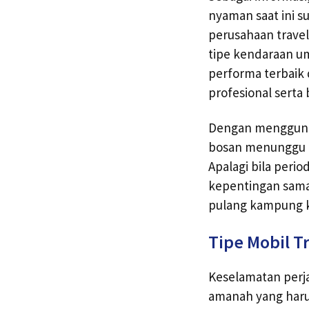
nyaman saat ini su
perusahaan trave
tipe kendaraan u
performa terbai
profesional serta
Dengan menggunaka
bosan menunggu k
Apalagi bila peri
kepentingan sama.
pulang kampung 
Tipe Mobil T
Keselamatan perj
amanah yang harus