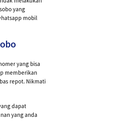
 hendak melakukan
osobo yang
whatsapp mobil
sobo
nomer yang bisa
iap memberikan
bas repot. Nikmati
yang dapat
lanan yang anda
k