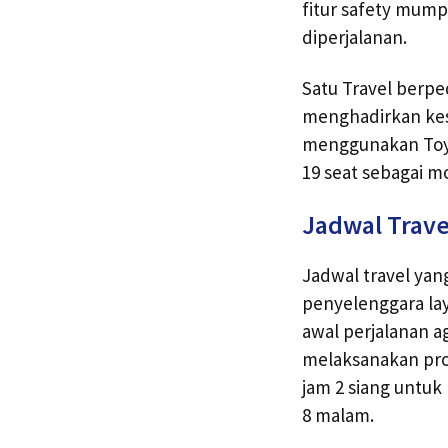
fitur safety mump
diperjalanan.
Satu Travel berp
menghadirkan kes
menggunakan Toyo
19 seat sebagai m
Jadwal Trav
Jadwal travel yan
penyelenggara la
awal perjalanan 
melaksanakan pro
jam 2 siang untu
8 malam.