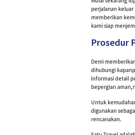
Mulai sekarang lu
perjalanan keluar
memberikan kemud
kami siap menjem
Prosedur 
Demi memberikan 
dihubungi kapanp
informasi detail 
bepergian aman,
Untuk kemudahan 
digunakan sebagai
rencanakan.
Satu Travel adal