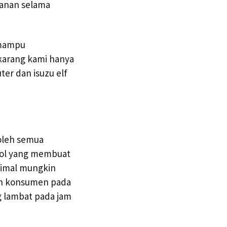
manan selama
 mampu
karang kami hanya
er dan isuzu elf
 oleh semua
trol yang membuat
simal mungkin
an konsumen pada
g lambat pada jam