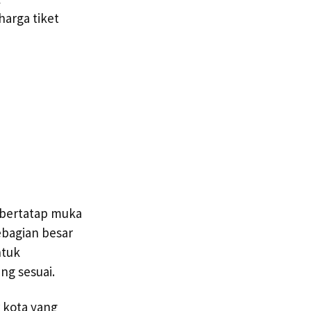
harga tiket
 bertatap muka
ebagian besar
ntuk
ng sesuai.
 kota yang