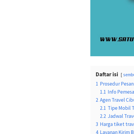
Daftar isi
semb
1
Prosedur Pesan
1.1
Info Pemesa
2
Agen Travel Ci
2.1
Tipe Mobil 
2.2
Jadwal Trav
3
Harga tiket tr
4
Layanan Kirim 