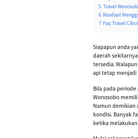
5
Travel Wonosob
6
Manfaat Menggu
7
Faq Travel Cib
Siapapun anda ya
daerah sekitarnya
tersedia. Walapun
api tetap menjadi
Bila pada period
Wonosobo memiliki
Namun demikian an
kondisi. Banyak 
ketika melakukan 