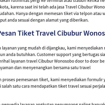
pakan rutinintas pergi ke terminal atau stasiun ketika
 kota, karena saat ini telah ada jasa Travel Cibubur Won
ahan. Hanya dengan memesan tiket via telpon atau 
put anda sesuai dengan alamat yang diberikan.
Pesan Tiket Travel Cibubur Wono
layanan yang mudah di dijangkau, kami menyediakan 
un anda butuhkan. Customer support yang bertugas s
perihal layanan travel Cibubur Wonosobo door to door be
nyaman dan menyenangkan bersama satu travel
proses pemesanan tiket, kami menyediakan formulir 
 salah satu cara mendapatkan tiket travel sesuai perja
ah penyedia layanan angkutan penumpang paling banya