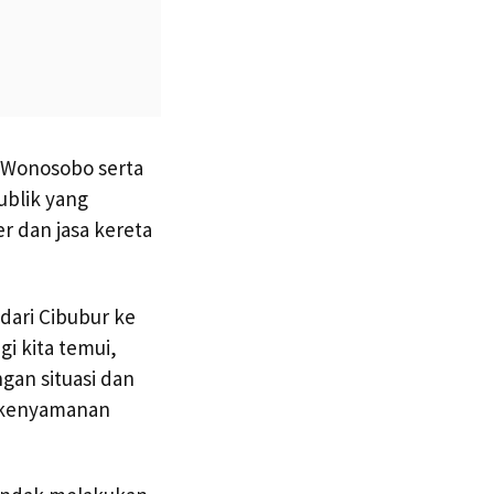
e Wonosobo serta
ublik yang
r dan jasa kereta
dari Cibubur ke
i kita temui,
gan situasi dan
n kenyamanan