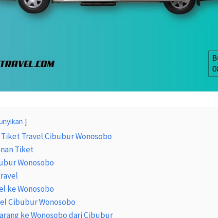
unyikan
 Tiket Travel Cibubur Wonosobo
nan Tiket
bubur Wonosobo
Travel
el ke Wonosobo
avel Cibubur Wonosobo
Barang ke Wonosobo dari Cibubur