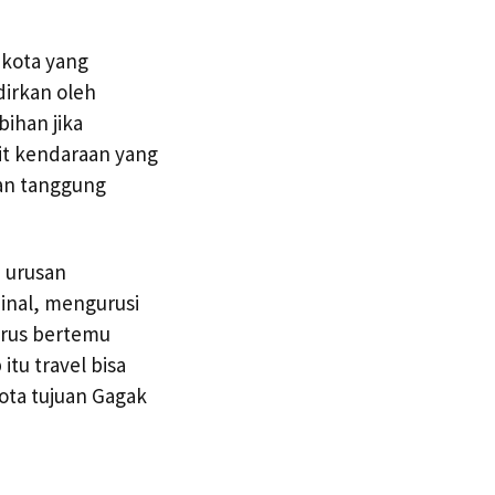
 kota yang
dirkan oleh
bihan jika
it kendaraan yang
an tanggung
 urusan
inal, mengurusi
arus bertemu
tu travel bisa
kota tujuan Gagak