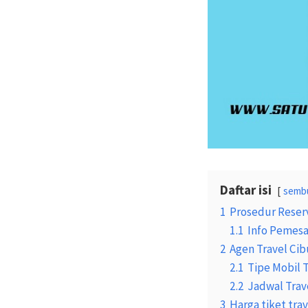
Daftar isi
semb
1
Prosedur Reserv
1.1
Info Pemesa
2
Agen Travel Ci
2.1
Tipe Mobil 
2.2
Jadwal Trav
3
Harga tiket tra