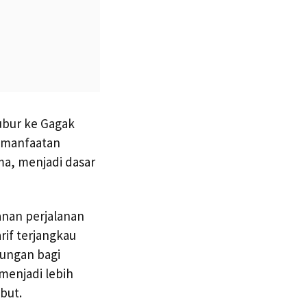
ubur ke Gagak
pemanfaatan
ma, menjadi dasar
anan perjalanan
if terjangkau
tungan bagi
menjadi lebih
but.