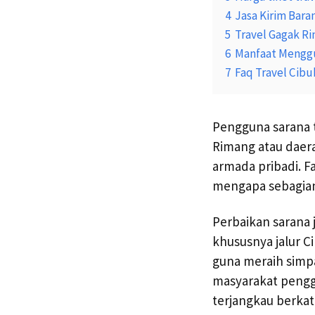
4
Jasa Kirim Bara
5
Travel Gagak R
6
Manfaat Menggu
7
Faq Travel Cib
Pengguna sarana t
Rimang atau daer
armada pribadi. F
mengapa sebagian 
Perbaikan sarana
khususnya jalur 
guna meraih simp
masyarakat penggu
terjangkau berkat