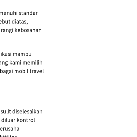
emenuhi standar
but diatas,
gurangi kebosanan
fikasi mampu
ang kami memilih
bagai mobil travel
ulit diselesaikan
diluar kontrol
berusaha