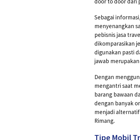
door to door dari
Sebagai informasi
menyenangkan saat 
pebisnis jasa tra
dikomparasikan j
digunakan pasti 
jawab merupakan S
Dengan menggunak
mengantri saat me
barang bawaan dan
dengan banyak ora
menjadi alternatif
Rimang.
Tipe Mobil T