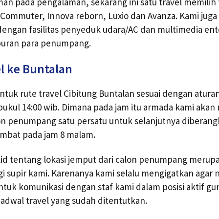
 pada pengalaman, sekarang ini satu travel memilih t
ce Commuter, Innova reborn, Luxio dan Avanza. Kami jug
 dengan fasilitas penyeduk udara/AC dan multimedia en
iburan para penumpang.
l ke Buntalan
ntuk rute travel Cibitung Buntalan sesuai dengan atura
 pukul 14:00 wib. Dimana pada jam itu armada kami aka
n penumpang satu persatu untuk selanjutnya diberan
ambat pada jam 8 malam.
lid tentang lokasi jemput dari calon penumpang merupa
gi supir kami. Karenanya kami selalu mengigatkan agar
ntuk komunikasi dengan staf kami dalam posisi aktif 
 jadwal travel yang sudah ditentutkan.