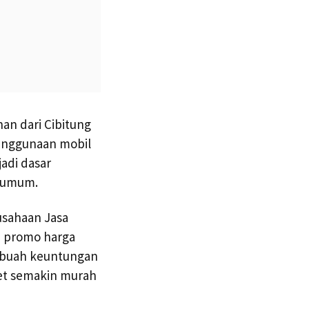
an dari Cibitung
penggunaan mobil
adi dasar
 umum.
usahaan Jasa
n promo harga
sebuah keuntungan
ket semakin murah