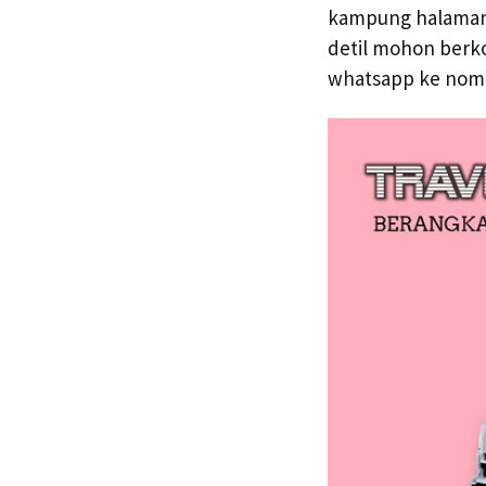
kampung halaman 
detil mohon berk
whatsapp ke no