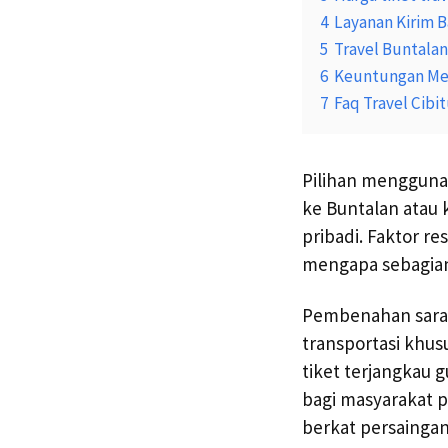
4
Layanan Kirim B
5
Travel Buntalan
6
Keuntungan Mem
7
Faq Travel Cibi
Pilihan menggunak
ke Buntalan atau 
pribadi. Faktor r
mengapa sebagia
Pembenahan saran
transportasi khu
tiket terjangkau
bagi masyarakat 
berkat persainga