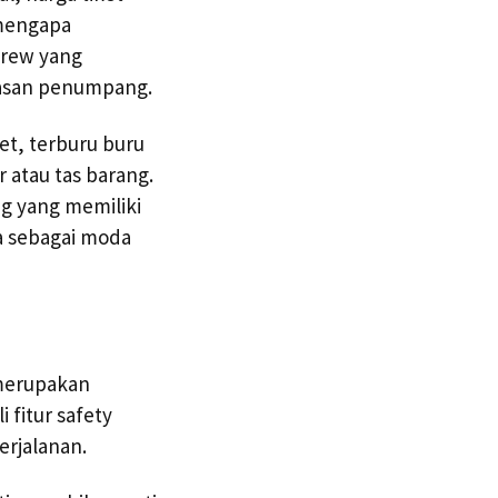
 mengapa
crew yang
asan penumpang.
ket, terburu buru
 atau tas barang.
g yang memiliki
na sebagai moda
merupakan
 fitur safety
erjalanan.