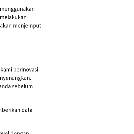
h menggunakan
p melakukan
ng akan menjemput
kami berinovasi
enyenangkan.
 anda sebelum
mberikan data
ravel dengan