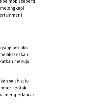
ipe mobil seperti
a melengkapi
tertainment
n yang berlaku
n melaksanakan
gkatkan menuju
kan salah satu
 nomer kontak
guna memperlancar