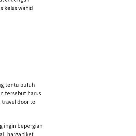
s kelas wahid
ng tentu butuh
n tersebut harus
ravel door to
g ingin bepergian
l, harga tiket