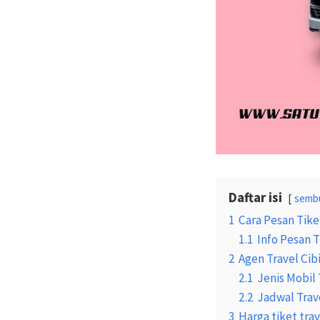
Daftar isi
semb
1
Cara Pesan Tike
1.1
Info Pesan T
2
Agen Travel Cib
2.1
Jenis Mobil 
2.2
Jadwal Trav
3
Harga tiket tra