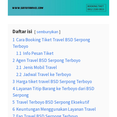
Daftar isi
sembunyikan
1
Cara Booking Tiket Travel BSD Serpong
Terboyo
1.1
Info Pesan Tiket
2
Agen Travel BSD Serpong Terboyo
2.1
Jenis Mobil Travel
2.2
Jadwal Travel ke Terboyo
3
Harga tiket travel BSD Serpong Terboyo
4
Layanan Titip Barang ke Terboyo dari BSD
Serpong
5
Travel Terboyo BSD Serpong Eksekutif
6
Keuntungan Menggunakan Layanan Travel
7
Faq Travel BSD Serpong Terboyo