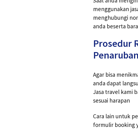
Saat anda menging
menggunakan jasa
menghubungi nomer
anda beserta bara
Prosedur R
Penaruba
Agar bisa menikma
anda dapat langs
Jasa travel kami
sesuai harapan
Cara lain untuk p
formulir booking 