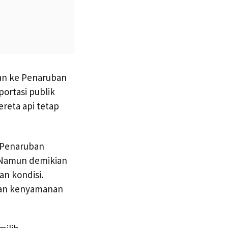
an ke Penaruban
ortasi publik
ereta api tetap
 Penaruban
i, Namun demikian
an kondisi.
dan kenyamanan