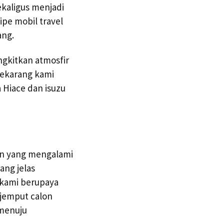
kaligus menjadi
pe mobil travel
ang.
gkitkan atmosfir
sekarang kami
 Hiace dan isuzu
an yang mengalami
ang jelas
 kami berupaya
jemput calon
 menuju