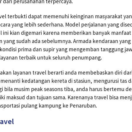
or dari perusahahan terpercaya.
ravel terbukti dapat memenuhi keinginan masyarakat ya
 cara yang lebih sederhana. Model perjalanan yang dise
vel ini kian digemari karena memberikan banyak manfaat
m yang sudah ada sebelumnya. Armada kendaraan yang
 kondisi prima dan supir yang mengemban tanggung ja
layanan terbaik untuk seluruh penumpang.
an layanan travel berarti anda membebaskan diri dari 
n menanti kedatangan kereta di stasiun, mengurusi tas d
gi bila musim peak seasons tiba, anda harus bertemu 
ki maksud dan tujuan sama. Karenanya travel bisa menja
nsportasi pulang kampung ke Penaruban.
ravel