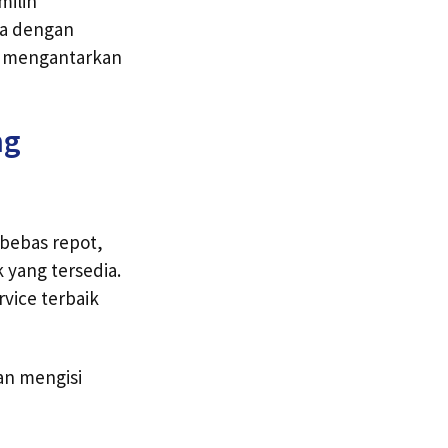
milih
ya dengan
ap mengantarkan
ng
 bebas repot,
yang tersedia.
vice terbaik
an mengisi