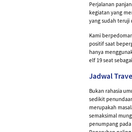
Perjalanan panja
kegiatan yang me
yang sudah teruj
Kami berpedoman 
positif saat bep
hanya menggunaka
elf 19 seat sebaga
Jadwal Trave
Bukan rahasia um
sedikit penundaan
merupakah masalah
semaksimal mungk
penumpang pada p