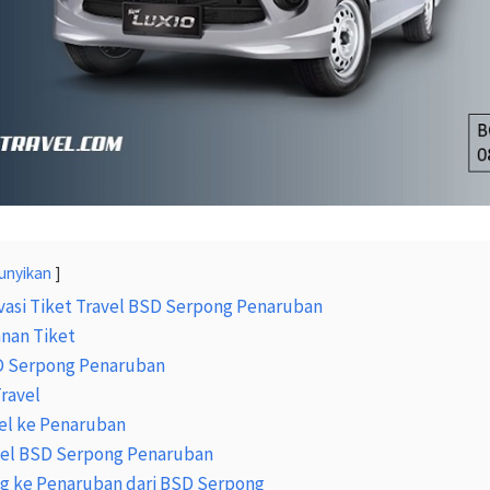
unyikan
vasi Tiket Travel BSD Serpong Penaruban
nan Tiket
D Serpong Penaruban
Travel
el ke Penaruban
avel BSD Serpong Penaruban
ng ke Penaruban dari BSD Serpong