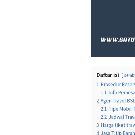
Daftar isi
semb
1
Prosedur Reser
1.1
Info Pemesa
2
Agen Travel BS
2.1
Tipe Mobil 
2.2
Jadwal Trav
3
Harga tiket tr
4
Jasa Titip Bara