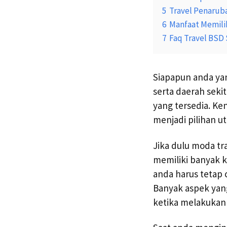
5
Travel Penarub
6
Manfaat Memilih
7
Faq Travel BSD
Siapapun anda ya
serta daerah seki
yang tersedia. Ken
menjadi pilihan u
Jika dulu moda t
memiliki banyak ke
anda harus tetap 
Banyak aspek yan
ketika melakukan 