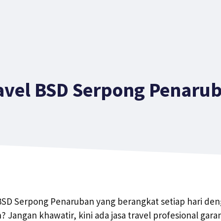
avel BSD Serpong Penaru
l BSD Serpong Penaruban yang berangkat setiap hari de
Jangan khawatir, kini ada jasa travel profesional garan