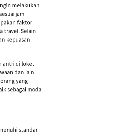
 ingin melakukan
sesuai jam
upakan faktor
ravel. Selain
kan kepuasan
antri di loket
waan dan lain
 orang yang
aik sebagai moda
emenuhi standar