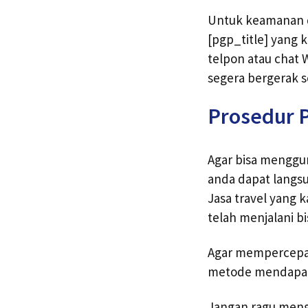
Untuk keamanan d
[pgp_title] yang
telpon atau chat
segera bergerak s
Prosedur 
Agar bisa menggu
anda dapat langs
Jasa travel yang
telah menjalani bi
Agar mempercepat 
metode mendapatka
Jangan ragu meng