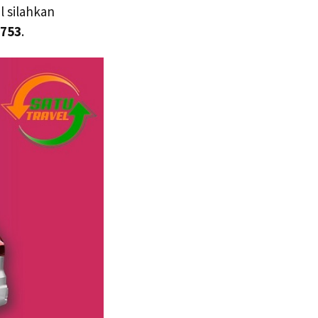
l silahkan
5753
.