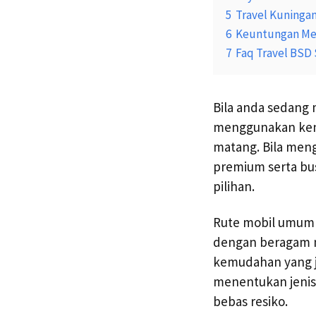
5
Travel Kuninga
6
Keuntungan Me
7
Faq Travel BSD
Bila anda sedang
menggunakan kend
matang. Bila meng
premium serta bus
pilihan.
Rute mobil umum y
dengan beragam m
kemudahan yang j
menentukan jenis
bebas resiko.