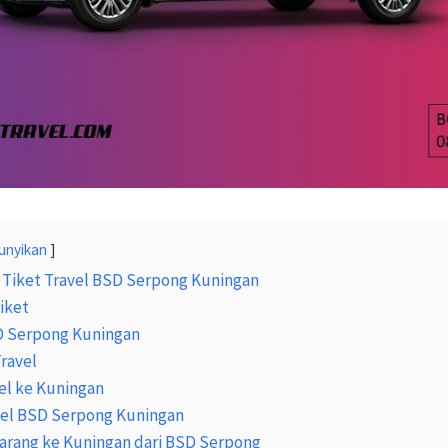
unyikan
 Tiket Travel BSD Serpong Kuningan
iket
D Serpong Kuningan
Travel
el ke Kuningan
avel BSD Serpong Kuningan
Barang ke Kuningan dari BSD Serpong