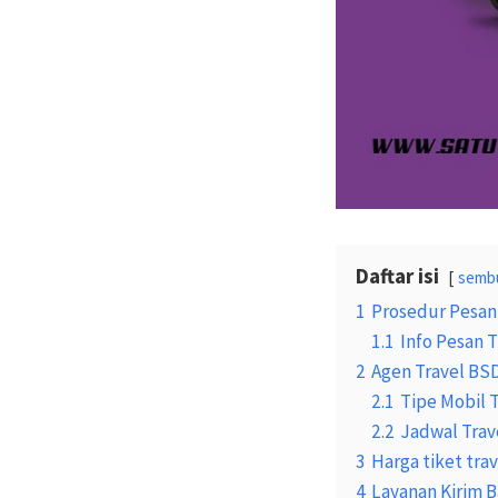
Daftar isi
semb
1
Prosedur Pesan
1.1
Info Pesan T
2
Agen Travel BS
2.1
Tipe Mobil 
2.2
Jadwal Trav
3
Harga tiket tr
4
Layanan Kirim 