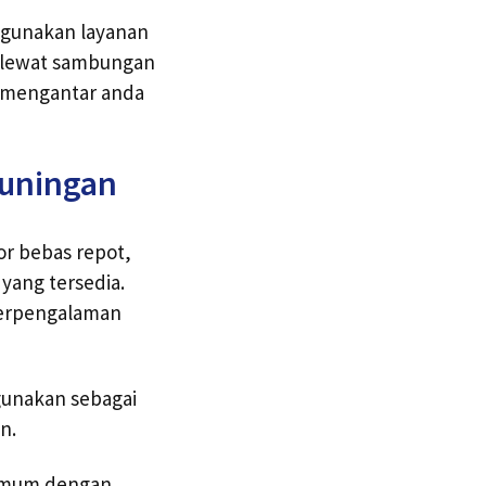
ggunakan layanan
t lewat sambungan
s mengantar anda
Kuningan
or bebas repot,
ang tersedia.
berpengalaman
gunakan sebagai
n.
 umum dengan