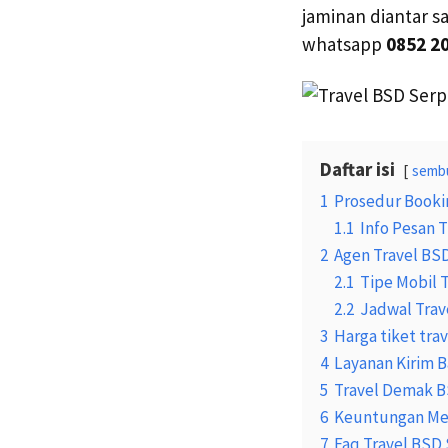
jaminan diantar sa
whatsapp
0852 2
Daftar isi
semb
1
Prosedur Booki
1.1
Info Pesan T
2
Agen Travel B
2.1
Tipe Mobil 
2.2
Jadwal Trav
3
Harga tiket tr
4
Layanan Kirim 
5
Travel Demak B
6
Keuntungan Mem
7
Faq Travel BSD