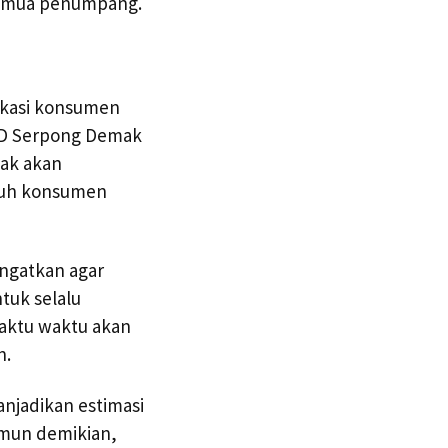
semua penumpang.
okasi konsumen
BSD Serpong Demak
mak akan
uruh konsumen
ngatkan agar
tuk selalu
waktu waktu akan
n.
anjadikan estimasi
amun demikian,