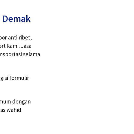
g Demak
r anti ribet,
t kami. Jasa
ansportasi selama
isi formulir
 umum dengan
las wahid