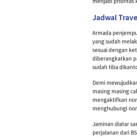
menjadi priorita
Jadwal Trav
Armada penjemput
yang sudah melak
sesuai dengan ke
diberangkatkan p
sudah tiba dikanto
Demi mewujudkan 
masing masing cal
mengaktifkan nom
menghubungi nomo
Jaminan diatar sa
perjalanan dari B