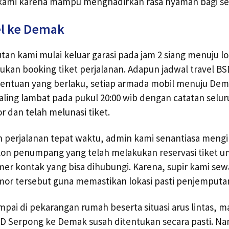
s kami karena mampu menghadirkan rasa nyaman bagi 
el ke Demak
an kami mulai keluar garasi pada jam 2 siang menuju l
ukan booking tiket perjalanan. Adapun jadwal travel 
tentuan yang berlaku, setiap armada mobil menuju De
aling lambat pada pukul 20:00 wib dengan catatan sel
r dan telah melunasi tiket.
perjalanan tepat waktu, admin kami senantiasa mengi
on penumpang yang telah melakukan reservasi tiket un
er kontak yang bisa dihubungi. Karena, supir kami se
r tersebut guna memastikan lokasi pasti penjemputa
mpai di pekarangan rumah beserta situasi arus lintas, m
SD Serpong ke Demak susah ditentukan secara pasti. N