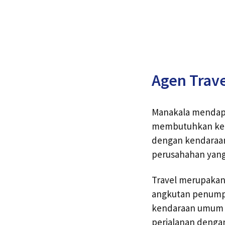
Agen Trav
Manakala mendapa
membutuhkan kend
dengan kendaraan 
perusahahan yan
Travel merupakan
angkutan penumpa
kendaraan umum la
perjalanan dengan