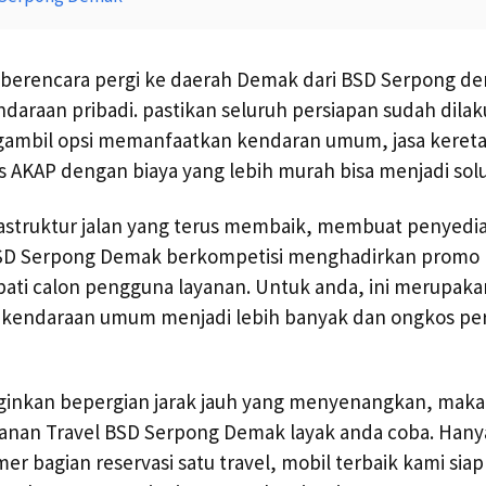
 berencara pergi ke daerah Demak dari BSD Serpong d
raan pribadi. pastikan seluruh persiapan sudah dilak
gambil opsi memanfaatkan kendaran umum, jasa kereta 
 AKAP dengan biaya yang lebih murah bisa menjadi solu
struktur jalan yang terus membaik, membuat penyedia 
SD Serpong Demak berkompetisi menghadirkan promo h
pati calon pengguna layanan. Untuk anda, ini merupak
si kendaraan umum menjadi lebih banyak dan ongkos pe
ginkan bepergian jarak jauh yang menyenangkan, ma
nan Travel BSD Serpong Demak layak anda coba. Han
 bagian reservasi satu travel, mobil terbaik kami si