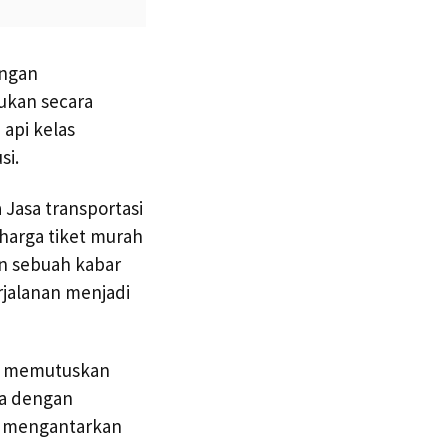
engan
ukan secara
api kelas
si.
Jasa transportasi
arga tiket murah
an sebuah kabar
rjalanan menjadi
ka memutuskan
ya dengan
ap mengantarkan