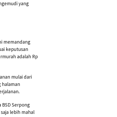
engemudi yang
kami memandang
uai keputusan
ermurah adalah Rp
anan mulai dari
g halaman
rjalanan.
a BSD Serpong
saja lebih mahal