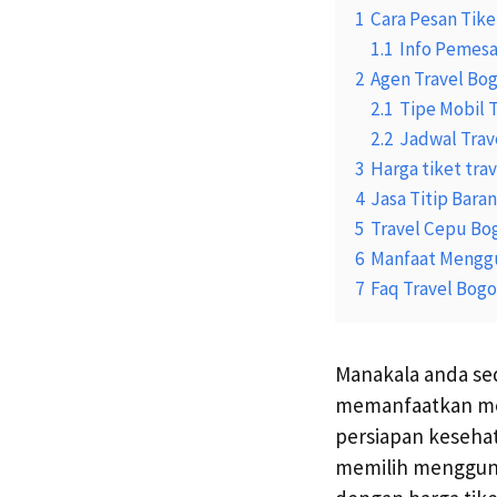
1
Cara Pesan Tike
1.1
Info Pemesa
2
Agen Travel Bo
2.1
Tipe Mobil 
2.2
Jadwal Trav
3
Harga tiket tra
4
Jasa Titip Bara
5
Travel Cepu Bo
6
Manfaat Menggu
7
Faq Travel Bog
Manakala anda se
memanfaatkan mobi
persiapan keseha
memilih mengguna