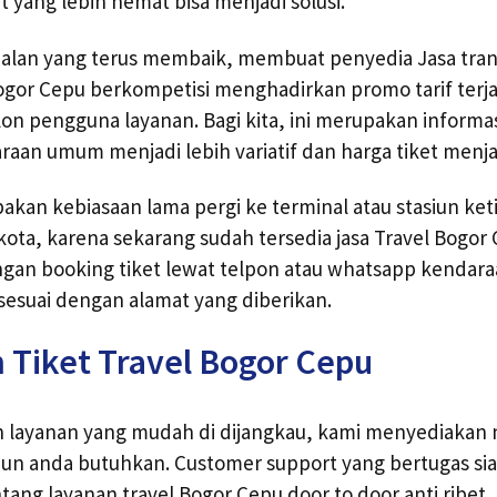
t yang lebih hemat bisa menjadi solusi.
jalan yang terus membaik, membuat penyedia Jasa tran
Bogor Cepu berkompetisi menghadirkan promo tarif terj
lon pengguna layanan. Bagi kita, ini merupakan informa
raan umum menjadi lebih variatif dan harga tiket menja
pakan kebiasaan lama pergi ke terminal atau stasiun ke
kota, karena sekarang sudah tersedia jasa Travel Bogor
gan booking tiket lewat telpon atau whatsapp kendara
esuai dengan alamat yang diberikan.
 Tiket Travel Bogor Cepu
layanan yang mudah di dijangkau, kami menyediakan 
un anda butuhkan. Customer support yang bertugas s
ntang layanan travel Bogor Cepu door to door anti ribet.