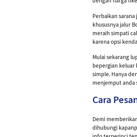
dengan harga tike
Perbaikan sarana 
khususnya jalur 
meraih simpati ca
karena opsi kenda
Mulai sekarang lu
bepergian keluar 
simple. Hanya den
menjemput anda s
Cara Pesan
Demi memberikan 
dihubungi kapanp
info terperinci te