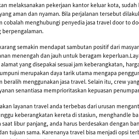
kan melaksanakan pekerjaan kantor keluar kota, sudah 
yang aman dan nyaman. Bila perjalanan tersebut dila
 cobalah menghubungi penyedia jasa travel door to doo
g berpengalaman.
ekarang semakin mendapat sambutan positif dari masya
anan menengah dan jauh untuk beragam keperluan.La
alamat yang disepakai sesuai jam keberangkatan, harg
as mumpuni merupakan daya tarik utama mengapa pengg
 beralih menggunakan jasa travel. Selain itu, crew yan
yanan senantiasa memprioritaskan kepuasan penumpa
an layanan travel anda terbebas dari urusan mengant
unggu keberangkatan kereta di stasiun, menghandle b
ah saat libur panjang, anda harus berdesakan dengan ba
an tujuan sama. Karenanya travel bisa menjadi opsi ter