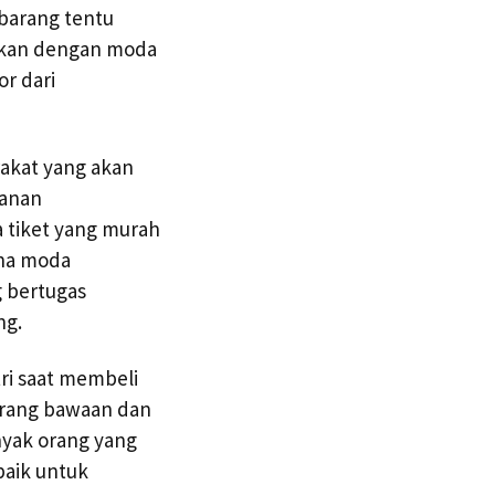
barang tentu
kukan dengan moda
r dari
rakat yang akan
yanan
a tiket yang murah
una moda
g bertugas
ng.
ri saat membeli
arang bawaan dan
nyak orang yang
baik untuk