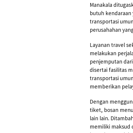
Manakala ditugas
butuh kendaraan 
transportasi umum
perusahahan yan
Layanan travel s
melakukan perjal
penjemputan dari 
disertai fasilit
transportasi umum
memberikan pela
Dengan menggunak
tiket, bosan men
lain lain. Ditamb
memiliki maksud d