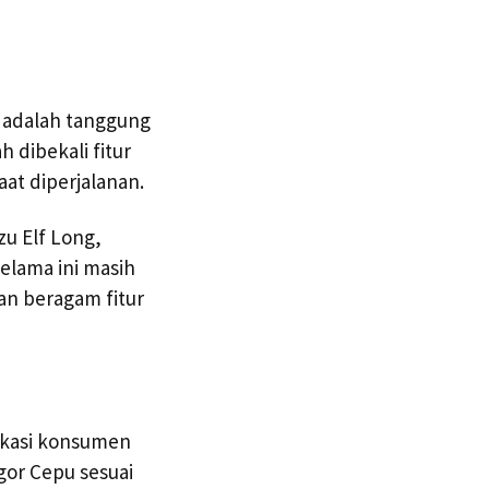
n adalah tanggung
 dibekali fitur
at diperjalanan.
zu Elf Long,
selama ini masih
gan beragam fitur
okasi konsumen
gor Cepu sesuai