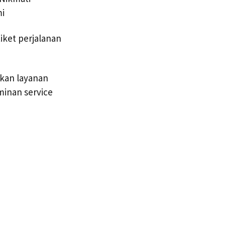
i
ket perjalanan
kan layanan
minan service