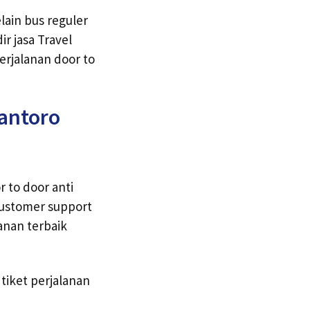
lain bus reguler
r jasa Travel
erjalanan door to
mantoro
 to door anti
customer support
anan terbaik
iket perjalanan