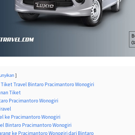
unyikan
Tiket Travel Bintaro Pracimantoro Wonogiri
nan Tiket
taro Pracimantoro Wonogiri
Travel
el ke Pracimantoro Wonogiri
vel Bintaro Pracimantoro Wonogiri
arang ke Pracimantoro Wonogiri dari Bintaro