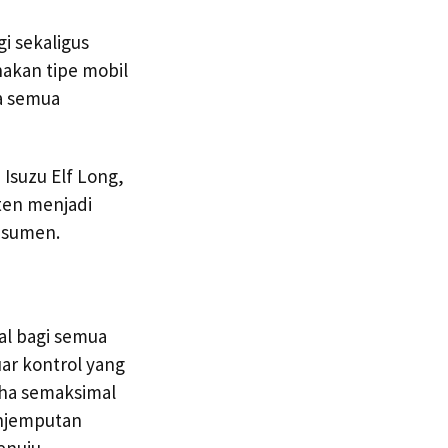
i sekaligus
akan tipe mobil
a semua
 Isuzu Elf Long,
sten menjadi
nsumen.
al bagi semua
uar kontrol yang
aha semaksimal
enjemputan