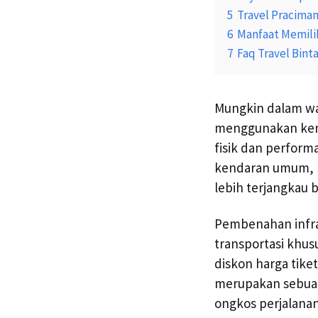
5
Travel Praciman
6
Manfaat Memilih
7
Faq Travel Bint
Mungkin dalam wak
menggunakan kend
fisik dan perform
kendaran umum, l
lebih terjangkau b
Pembenahan infra
transportasi khus
diskon harga tike
merupakan sebuah
ongkos perjalana