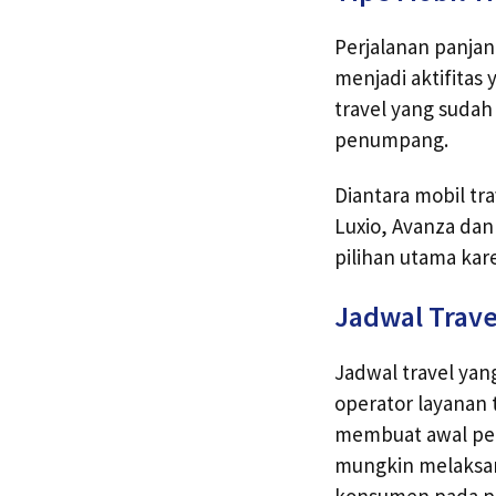
Perjalanan panja
menjadi aktifita
travel yang suda
penumpang.
Diantara mobil tra
Luxio, Avanza dan
pilihan utama ka
Jadwal Trave
Jadwal travel yan
operator layanan 
membuat awal per
mungkin melaksan