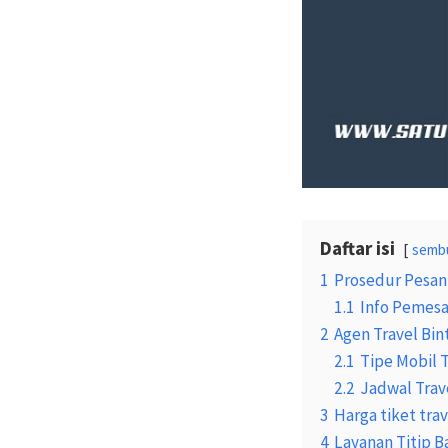
Daftar isi
semb
1
Prosedur Pesan 
1.1
Info Pemesa
2
Agen Travel Bin
2.1
Tipe Mobil 
2.2
Jadwal Trav
3
Harga tiket tra
4
Layanan Titip B