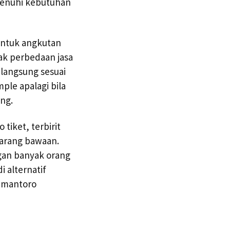
menuhi kebutuhan
untuk angkutan
tak perbedaan jasa
 langsung sesuai
le apalagi bila
ng.
tiket, terbirit
barang bawaan.
ngan banyak orang
i alternatif
cimantoro