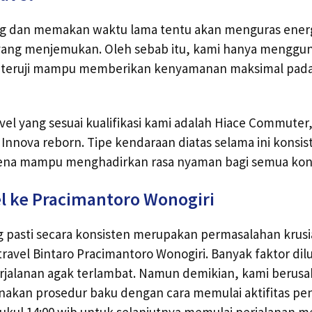
ng dan memakan waktu lama tentu akan menguras energ
s yang menjemukan. Oleh sebab itu, kami hanya menggun
h teruji mampu memberikan kenyamanan maksimal pad
vel yang sesuai kualifikasi kami adalah Hiace Commuter,
 Innova reborn. Tipe kendaraan diatas selama ini konsi
rena mampu menghadirkan rasa nyaman bagi semua ko
l ke Pracimantoro Wonogiri
g pasti secara konsisten merupakan permasalahan krusi
travel Bintaro Pracimantoro Wonogiri. Banyak faktor dil
jalanan agak terlambat. Namun demikian, kami berus
akan prosedur baku dengan cara memulai aktifitas p