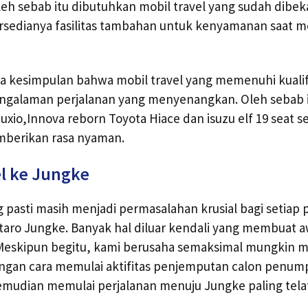
leh sebab itu dibutuhkan mobil travel yang sudah dibekal
rsedianya fasilitas tambahan untuk kenyamanan saat
a kesimpulan bahwa mobil travel yang memenuhi kuali
galaman perjalanan yang menyenangkan. Oleh sebab i
uxio,Innova reborn Toyota Hiace dan isuzu elf 19 seat se
mberikan rasa nyaman.
l ke Jungke
g pasti masih menjadi permasalahan krusial bagi setiap
ntaro Jungke. Banyak hal diluar kendali yang membuat a
. Meskipun begitu, kami berusaha semaksimal mungkin 
ngan cara memulai aktifitas penjemputan calon penum
emudian memulai perjalanan menuju Jungke paling telat