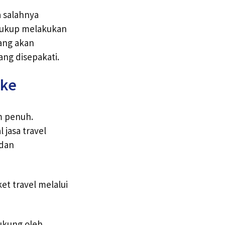
 salahnya
 cukup melakukan
yang akan
ng disepakati.
gke
m penuh.
 jasa travel
 dan
t travel melalui
dukung oleh