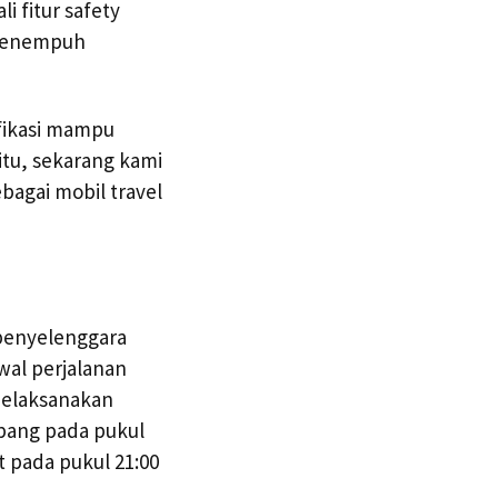
i fitur safety
 menempuh
fikasi mampu
tu, sekarang kami
bagai mobil travel
 penyelenggara
wal perjalanan
melaksanakan
pang pada pukul
 pada pukul 21:00