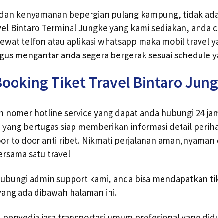
an kenyamanan bepergian pulang kampung, tidak ada
vel Bintaro Terminal Jungke yang kami sediakan, anda
ewat telfon atau aplikasi whatsapp maka mobil travel 
us mengantar anda segera bergerak sesuai schedule ya
ooking Tiket Travel Bintaro Jun
 nomer hotline service yang dapat anda hubungi 24 ja
yang bertugas siap memberikan informasi detail perihal
or to door anti ribet. Nikmati perjalanan aman,nyaman
sama satu travel
bungi admin support kami, anda bisa mendapatkan tike
yang ada dibawah halaman ini.
h penyedia jasa transportasi umum profesional yang di