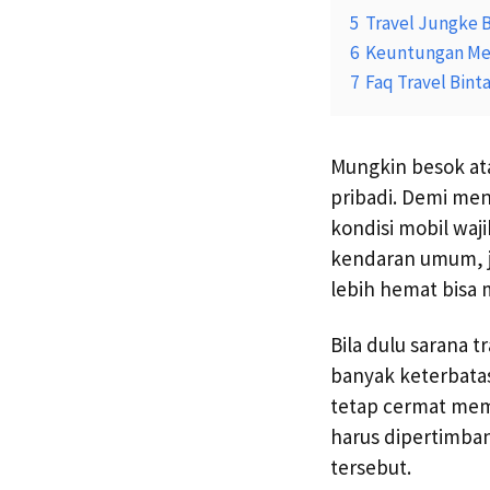
5
Travel Jungke B
6
Keuntungan Mem
7
Faq Travel Bint
Mungkin besok ata
pribadi. Demi meng
kondisi mobil waj
kendaran umum, ja
lebih hemat bisa m
Bila dulu sarana 
banyak keterbatasa
tetap cermat memi
harus dipertimba
tersebut.