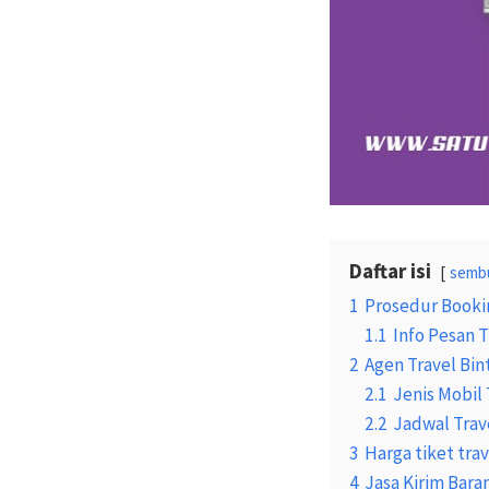
Daftar isi
semb
1
Prosedur Bookin
1.1
Info Pesan T
2
Agen Travel Bi
2.1
Jenis Mobil 
2.2
Jadwal Trav
3
Harga tiket tra
4
Jasa Kirim Bara