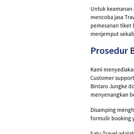
Untuk keamanan d
mencoba jasa Tra
pemesanan tiket l
menjemput sekalig
Prosedur B
Kami menyediakan
Customer support 
Bintaro Jungke do
menyenangkan ber
Disamping menghu
formulir booking 
Satu Travel adala