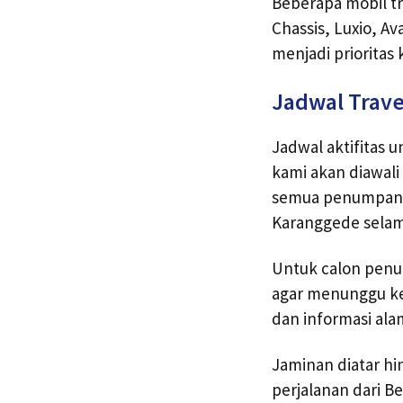
Beberapa mobil tra
Chassis, Luxio, A
menjadi priorita
Jadwal Trave
Jadwal aktifitas 
kami akan diawali
semua penumpang
Karanggede selam
Untuk calon penum
agar menunggu kep
dan informasi ala
Jaminan diatar hin
perjalanan dari B