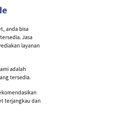
de
t, anda bisa
ersedia. Jasa
yediakan layanan
kami adalah
ng tersedia.
irekomendasikan
t terjangkau dan