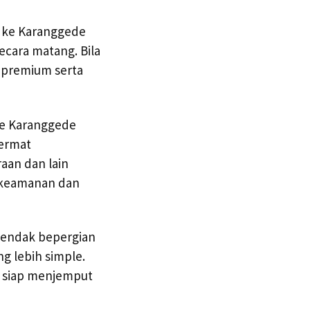
i ke Karanggede
ecara matang. Bila
 premium serta
ke Karanggede
cermat
aan dan lain
i keamanan dan
 hendak bepergian
g lebih simple.
i siap menjemput