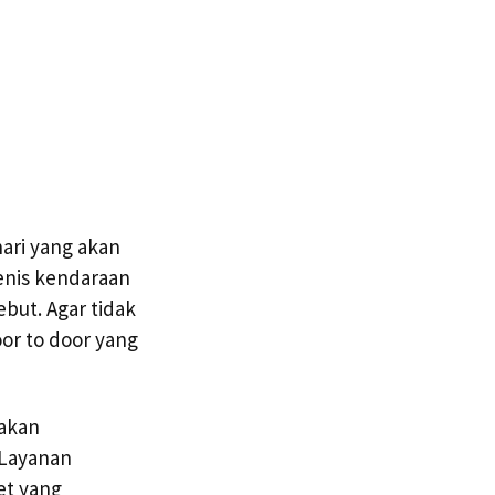
ari yang akan
enis kendaraan
ut. Agar tidak
or to door yang
 akan
.Layanan
et yang