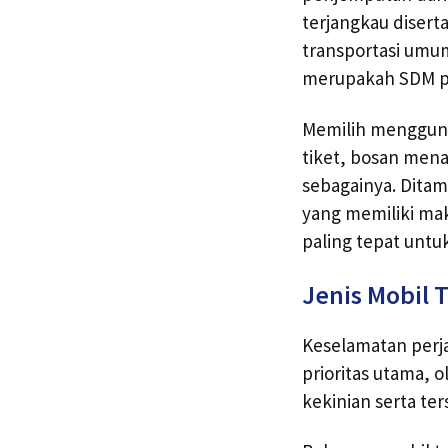
terjangkau diser
transportasi umum
merupakah SDM pr
Memilih menggunak
tiket, bosan mena
sebagainya. Ditam
yang memiliki mak
paling tepat unt
Jenis Mobil T
Keselamatan perj
prioritas utama, o
kekinian serta te