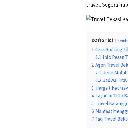
travel. Segera hu
Daftar isi
semb
1
Cara Booking Ti
1.1
Info Pesan T
2
Agen Travel Be
2.1
Jenis Mobil 
2.2
Jadwal Trav
3
Harga tiket tra
4
Layanan Titip B
5
Travel Karangge
6
Manfaat Menggu
7
Faq Travel Bek