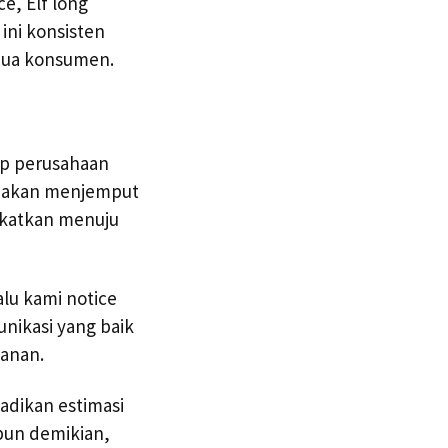
e, Elf long
ini konsisten
mua konsumen.
tap perusahaan
mi akan menjemput
katkan menuju
lu kami notice
unikasi yang baik
lanan.
jadikan estimasi
ipun demikian,