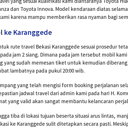
vel yang sesuai kualifikasi kami diantaranya Toyota Hiac
vanza dan Toyota Innova. Model kendaraan diatas selama 
s kami karena mampu memberikan rasa nyaman bagi se
l ke Karanggede
untuk rute travel Bekasi Karanggede sesuai prosedur te
 pada jam 2 siang. Dimana pada jam tersebut mobil ka
 yang sudah memesan tiket untuk kemudian diberang
bat lambatnya pada pukul 20:00 wib.
pang yang telah mengisi form booking perjalanan sela
astian jadwal travel dari admin kami pada hari H. Kom
mat yang valid akan sangat membantu kelancaran perja
gga tiba di lokasi tujuan beserta situasi arus lintas, man
ekasi ke Karanggede sulit ditetapkan secara pasti. Mesk