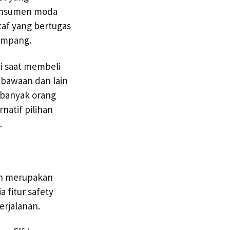
konsumen moda
taf yang bertugas
umpang.
i saat membeli
 bawaan dan lain
 banyak orang
natif pilihan
.
an merupakan
a fitur safety
erjalanan.