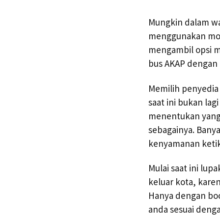
Mungkin dalam wa
menggunakan mobil
mengambil opsi m
bus AKAP dengan b
Memilih penyedia
saat ini bukan lag
menentukan yang p
sebagainya. Bany
kenyamanan ketik
Mulai saat ini lu
keluar kota, kare
Hanya dengan boo
anda sesuai denga