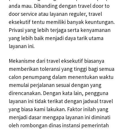
anda mau. Dibanding dengan travel door to
door service atau layanan reguler, travel
eksekutif tentu memiliki banyak keuntungan.
Privasi yang lebih terjaga serta kenyamanan
yang lebih baik menjadi daya tarik utama
layanan ini.
Mekanisme dari travel eksekutif biasanya
memberikan toleransi yang tinggi bagi semua
calon penumpang dalam menentukan waktu
memulai perjalanan sesuai dengan yang
direncanakan. Dengan kata lain, pengguna
layanan ini tidak terikat dengan jadwal travel
yang biasa kami lakukan. Faktor inilah yang
menjadi dasar mengapa layanan ini diminati
oleh rombongan dinas instansi pemerintah