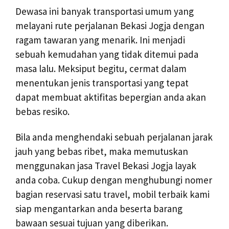
Dewasa ini banyak transportasi umum yang
melayani rute perjalanan Bekasi Jogja dengan
ragam tawaran yang menarik. Ini menjadi
sebuah kemudahan yang tidak ditemui pada
masa lalu. Meksiput begitu, cermat dalam
menentukan jenis transportasi yang tepat
dapat membuat aktifitas bepergian anda akan
bebas resiko.
Bila anda menghendaki sebuah perjalanan jarak
jauh yang bebas ribet, maka memutuskan
menggunakan jasa Travel Bekasi Jogja layak
anda coba. Cukup dengan menghubungi nomer
bagian reservasi satu travel, mobil terbaik kami
siap mengantarkan anda beserta barang
bawaan sesuai tujuan yang diberikan.