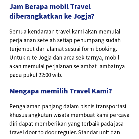
Jam Berapa mobil Travel
diberangkatkan ke Jogja?
Semua kendaraan travel kami akan memulai
perjalanan setelah setiap penumpang sudah
terjemput dari alamat sesuai form booking.
Untuk rute Jogja dan area sekitarnya, mobil
akan memulai perjalanan selambat lambatnya
pada pukul 22:00 wib.
Mengapa memilih Travel Kami?
Pengalaman panjang dalam bisnis transportasi
khusus angkutan wisata membuat kami percaya
diri dapat memberikan yang terbaik pada jasa
travel door to door reguler. Standar unit dan