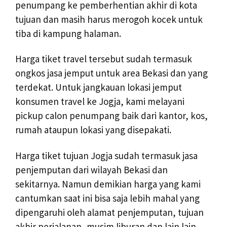
penumpang ke pemberhentian akhir di kota
tujuan dan masih harus merogoh kocek untuk
tiba di kampung halaman.
Harga tiket travel tersebut sudah termasuk
ongkos jasa jemput untuk area Bekasi dan yang
terdekat. Untuk jangkauan lokasi jemput
konsumen travel ke Jogja, kami melayani
pickup calon penumpang baik dari kantor, kos,
rumah ataupun lokasi yang disepakati.
Harga tiket tujuan Jogja sudah termasuk jasa
penjemputan dari wilayah Bekasi dan
sekitarnya. Namun demikian harga yang kami
cantumkan saat ini bisa saja lebih mahal yang
dipengaruhi oleh alamat penjemputan, tujuan
akhir perjalanan, musim liburan dan lain lain.