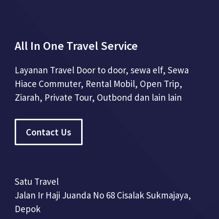
All In One Travel Service
Layanan Travel Door to door, sewa elf, Sewa
Hiace Commuter, Rental Mobil, Open Trip,
Ziarah, Private Tour, Outbond dan lain lain
Contact Us
Satu Travel
Jalan Ir Haji Juanda No 68 Cisalak Sukmajaya,
Depok