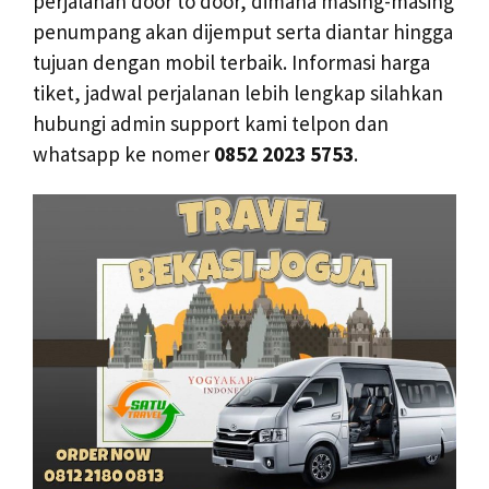
perjalanan door to door, dimana masing-masing
penumpang akan dijemput serta diantar hingga
tujuan dengan mobil terbaik. Informasi harga
tiket, jadwal perjalanan lebih lengkap silahkan
hubungi admin support kami telpon dan
whatsapp ke nomer
0852 2023 5753
.