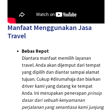
Manfaat Menggunakan Jasa
Travel
Bebas Repot
Diantara manfaat memilih layanan
travel. Anda akan dijemput dari tempat
yang dipilih dan diantar sampai alamat
tujuan. Cukup #dirumahaja dan biarkan
driver kami yang datang ke tempat
Anda. Ini merupakan penerapan
prinsip
dasar dari sebuah kenyamanan
perjalanan yang senantiasa kami junjung