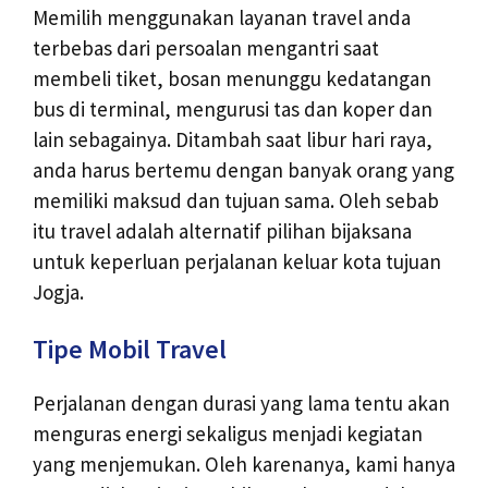
Memilih menggunakan layanan travel anda
terbebas dari persoalan mengantri saat
membeli tiket, bosan menunggu kedatangan
bus di terminal, mengurusi tas dan koper dan
lain sebagainya. Ditambah saat libur hari raya,
anda harus bertemu dengan banyak orang yang
memiliki maksud dan tujuan sama. Oleh sebab
itu travel adalah alternatif pilihan bijaksana
untuk keperluan perjalanan keluar kota tujuan
Jogja.
Tipe Mobil Travel
Perjalanan dengan durasi yang lama tentu akan
menguras energi sekaligus menjadi kegiatan
yang menjemukan. Oleh karenanya, kami hanya