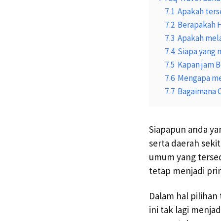
7.1
Apakah ters
7.2
Berapakah H
7.3
Apakah mel
7.4
Siapa yang
7.5
Kapan jam B
7.6
Mengapa mem
7.7
Bagaimana C
Siapapun anda ya
serta daerah seki
umum yang tersedi
tetap menjadi pr
Dalam hal pilihan
ini tak lagi menj