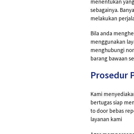
menentukan yang p
sebagainya. Bany
melakukan perjal
Bila anda menghe
menggunakan laya
menghubungi nomer
barang bawaan ses
Prosedur P
Kami menyediakan
bertugas siap mem
to door bebas re
layanan kami