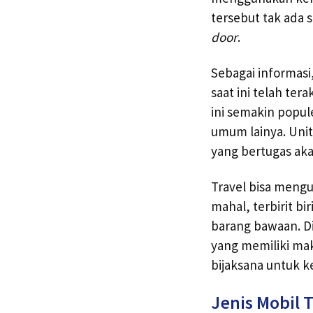
tersebut tak ada
door
.
Sebagai informas
saat ini telah ter
ini semakin popu
umum lainya. Uni
yang bertugas ak
Travel bisa mengu
mahal, terbirit b
barang bawaan. D
yang memiliki maks
bijaksana untuk k
Jenis Mobil T