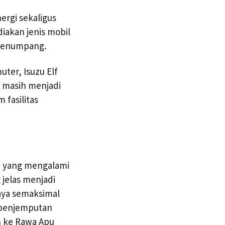
rgi sekaligus
iakan jenis mobil
 penumpang.
uter, Isuzu Elf
i masih menjadi
 fasilitas
pu yang mengalami
jelas menjadi
paya semaksimal
 penjemputan
n ke Rawa Apu