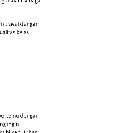
digunakan sebagai
en travel dengan
alitas kelas
 bertemu dengan
ng ingin
nuhi kebutuhan