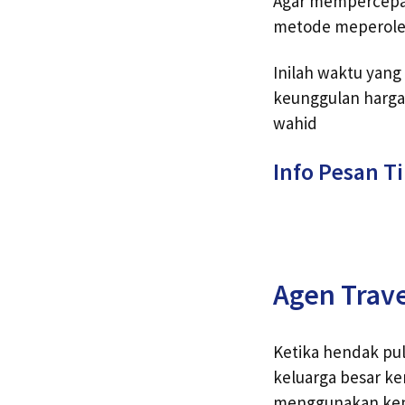
Agar mempercepat 
metode meperoleh 
Inilah waktu yang
keunggulan harga
wahid
Info Pesan T
Agen Trav
Ketika hendak pu
keluarga besar k
menggunakan ken