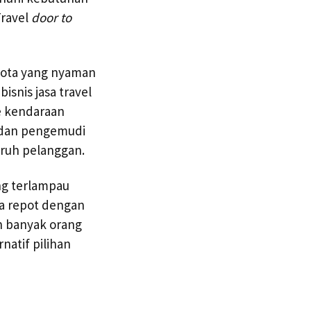
Travel
door to
kota yang nyaman
bisnis jasa travel
e kendaraan
a dan pengemudi
uruh pelanggan.
ang terlampau
ta repot dengan
n banyak orang
natif pilihan