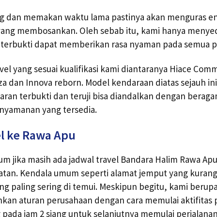
ng dan memakan waktu lama pastinya akan menguras ene
 yang membosankan. Oleh sebab itu, kami hanya menyed
h terbukti dapat memberikan rasa nyaman pada semua
vel yang sesuai kualifikasi kami diantaranya Hiace Comm
za dan Innova reborn. Model kendaraan diatas sejauh in
taran terbukti dan teruji bisa diandalkan dengan beragam
yamanan yang tersedia.
l ke Rawa Apu
um jika masih ada jadwal travel Bandara Halim Rawa A
atan. Kendala umum seperti alamat jemput yang kurang 
g paling sering di temui. Meskipun begitu, kami beru
kan aturan perusahaan dengan cara memulai aktifitas
pada jam 2 siang untuk selanjutnya memulai perjalana