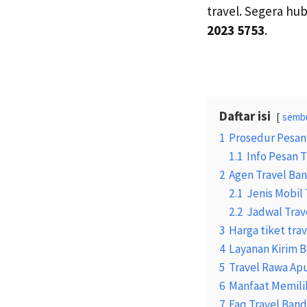
travel. Segera hu
2023 5753
.
Daftar isi
semb
1
Prosedur Pesan
1.1
Info Pesan T
2
Agen Travel Ba
2.1
Jenis Mobil 
2.2
Jadwal Trav
3
Harga tiket tra
4
Layanan Kirim B
5
Travel Rawa Ap
6
Manfaat Memilih
7
Faq Travel Ban