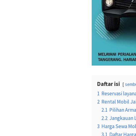
Daftar isi
semb
1
Reservasi layan
2
Rental Mobil Ja
2.1
Pilihan Arm
2.2
Jangkauan 
3
Harga Sewa Mobi
3.1
Daftar Harg