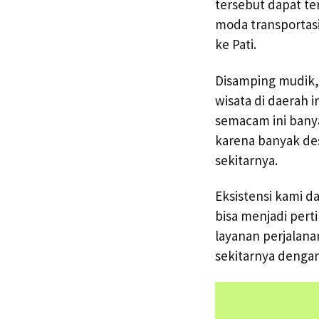
tersebut dapat t
moda transportas
ke Pati.
Disamping mudik,
wisata di daerah 
semacam ini banya
karena banyak dest
sekitarnya.
Eksistensi kami d
bisa menjadi per
layanan perjalan
sekitarnya deng