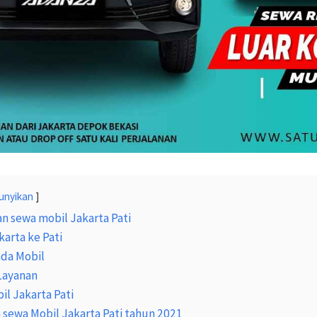
unyikan
an sewa mobil Jakarta Pati
karta ke Pati
ada Mobil
Layanan
l Jakarta Pati
a sewa Mobil Jakarta Pati tahun 2021