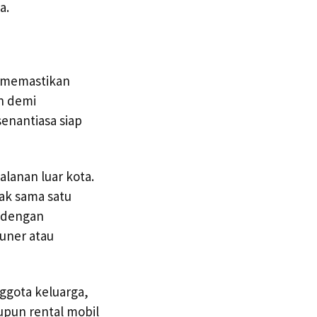
a.
k memastikan
n demi
nantiasa siap
lanan luar kota.
ak sama satu
l dengan
uner atau
ggota keluarga,
upun rental mobil