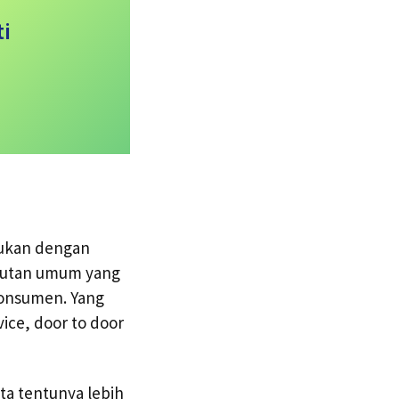
ti
akukan dengan
kutan umum yang
konsumen. Yang
ice, door to door
ota tentunya lebih