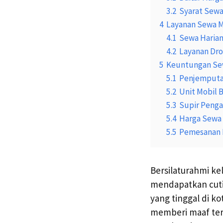
3.2
Syarat Sewa
4
Layanan Sewa Mo
4.1
Sewa Haria
4.2
Layanan Dro
5
Keuntungan Sew
5.1
Penjemputa
5.2
Unit Mobil 
5.3
Supir Peng
5.4
Harga Sewa
5.5
Pemesanan 
Bersilaturahmi ke
mendapatkan cuti 
yang tinggal di ko
memberi maaf tera