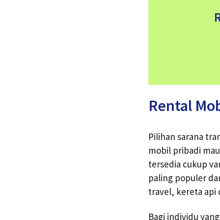
R
Rental Mob
Pilihan sarana tra
mobil pribadi m
tersedia cukup va
paling populer da
travel, kereta api
Bagi individu yang