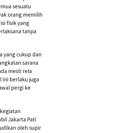
semua sesuatu
yak orang memilih
si fisik yang
erlaksana tanpa
na yang cukup dan
rangkatan sarana
da mesti rela
ini berlaku juga
awal pergi ke
 kegiatan
il Jakarta Pati
udikan oleh supir