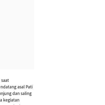
 saat
endatang asal Pati
unjung dan saling
a kegiatan